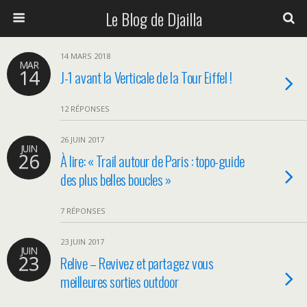
Le Blog de Djailla
14 MARS 2018
MAR
14
J-1 avant la Verticale de la Tour Eiffel !
12 RÉPONSES
26 JUIN 2017
JUIN
26
À lire: « Trail autour de Paris : topo-guide
des plus belles boucles »
7 RÉPONSES
23 JUIN 2017
JUIN
23
Relive – Revivez et partagez vous
meilleures sorties outdoor