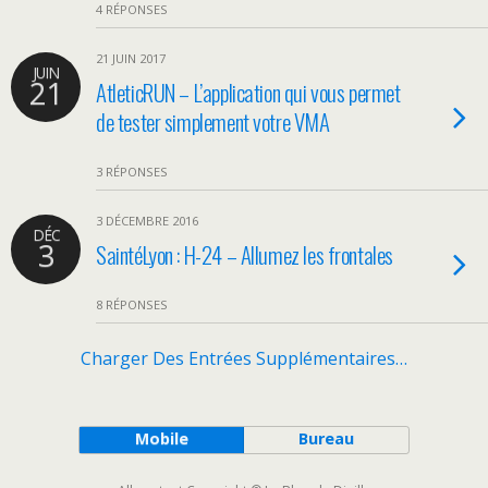
4 RÉPONSES
21 JUIN 2017
JUIN
21
AtleticRUN – L’application qui vous permet
de tester simplement votre VMA
3 RÉPONSES
3 DÉCEMBRE 2016
DÉC
3
SaintéLyon : H-24 – Allumez les frontales
8 RÉPONSES
Charger Des Entrées Supplémentaires…
Mobile
Bureau