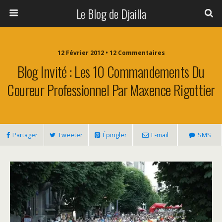
Le Blog de Djailla
12 Février 2012 • 12 Commentaires
Blog Invité : Les 10 Commandements Du
Coureur Professionnel Par Maxence Rigottier
Partager
Tweeter
Épingler
E-mail
SMS