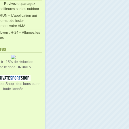
 – Revivez et partagez
eilleures sorties outdoor
cRUN – L’application qui
ermet de tester
ement votre VMA
Lyon : H-24 – Allumez les
les
ires
n.fr : 15% de réduction
ec le code :
IRUN15
portShop : des bons plans
toute l'année