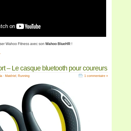
poser Wahoo Fitness avec son
Wahoo BlueHR
!
»
rt – Le casque bluetooth pour coureurs
la
-
Matériel
,
Running
1 commentaire »