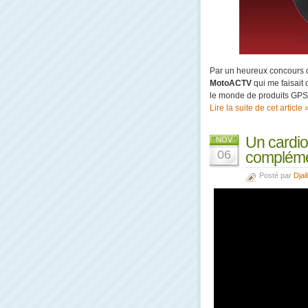
Par un heureux concours de
MotoACTV
qui me faisait 
le monde de produits GPS p
Lire la suite de cet article 
Un cardio
NOV
06
complémen
Posté par
Djail