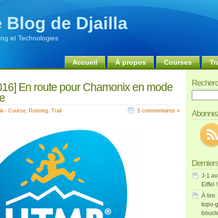
 Blog de Djailla
ng et Technologies
Accueil
À propos
Courses
Tr
Recherc
16] En route pour Chamonix en mode
Recherch
e
la
-
Course
,
Running
,
Trail
5 commentaires »
Abonnez
Derniers
J-1 av
Eiffel !
À lire:
topo-g
boucl