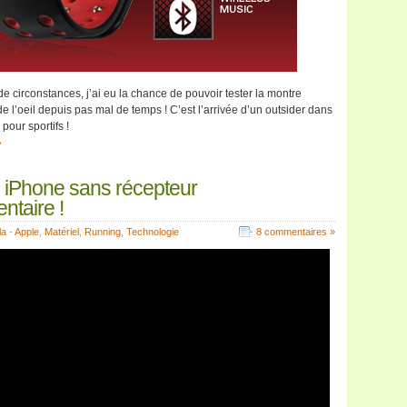
 circonstances, j’ai eu la chance de pouvoir tester la montre
de l’oeil depuis pas mal de temps ! C’est l’arrivée d’un outsider dans
our sportifs !
»
 iPhone sans récepteur
taire !
la
-
Apple
,
Matériel
,
Running
,
Technologie
8 commentaires »