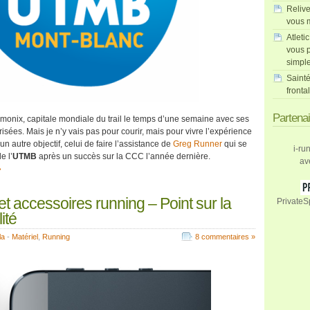
Relive
vous m
Atleti
vous p
simpl
Sainté
fronta
Partena
monix, capitale mondiale du trail le temps d’une semaine avec ses
isées. Mais je n’y vais pas pour courir, mais pour vivre l’expérience
n autre objectif, celui de faire l’assistance de
Greg Runner
qui se
i-ru
e l’
UTMB
après un succès sur la CCC l’année dernière.
av
»
et accessoires running – Point sur la
PrivateS
ité
la
-
Matériel
,
Running
8 commentaires »