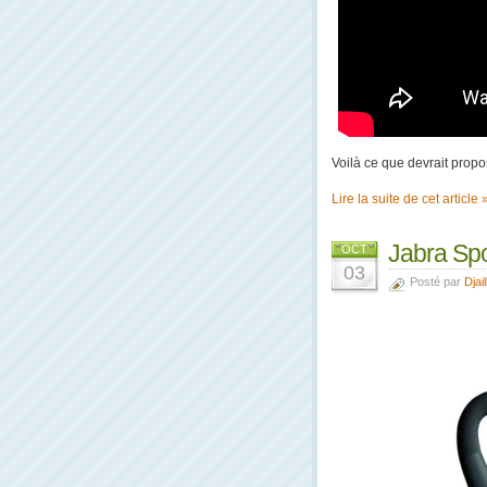
Voilà ce que devrait pro
Lire la suite de cet article 
Jabra Spo
OCT
03
Posté par
Djail