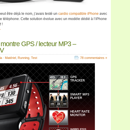
ut être déjà le nom, j’avais testé un
cardio compatible iPhone
avec
le téléphone. Cette solution évolue avec un modèle dédié à l’iPhone
R
!
»
a montre GPS / lecteur MP3 –
V
la
-
Matériel
,
Running
,
Test
78 commentaires »