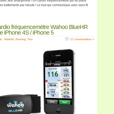
t avec leur smartphone ! Un cardio fréquencemètre qui se place
es battements par minute ! Le tout qui communique avec sans fil
»
cardio fréquencemètre Wahoo BlueHR
e iPhone 4S / iPhone 5
la
-
Matériel
,
Running
,
Test
27 commentaires »