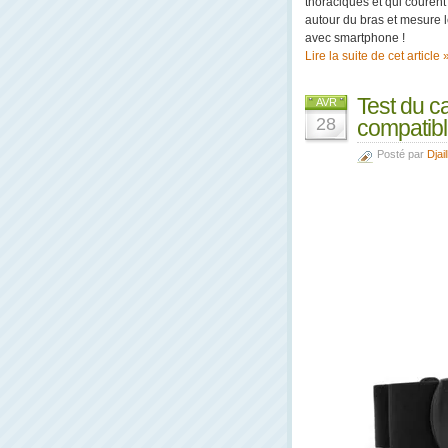
thoraciques et qui couren
autour du bras et mesure l
avec smartphone !
Lire la suite de cet article 
Test du 
AVR
28
compatibl
Posté par
Djail