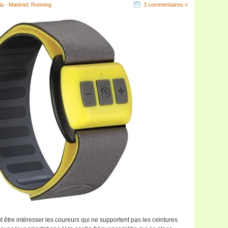
la
-
Matériel
,
Running
3 commentaires »
t être intéresser les coureurs qui ne supportent pas les ceintures