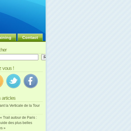
aining
Contact
her
er
Rechercher
 vous !
 articles
ant la Verticale de la Tour
 « Trail autour de Paris :
uide des plus belles
es »