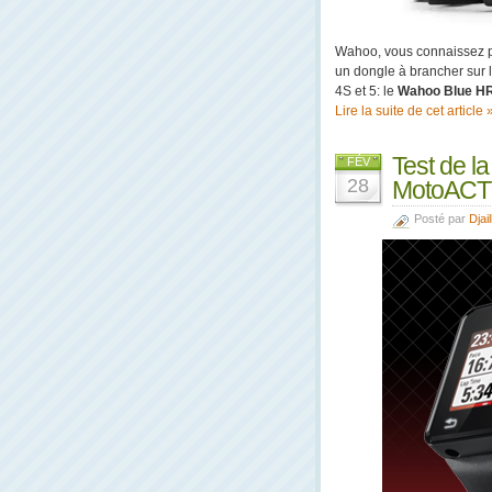
Wahoo, vous connaissez pe
un dongle à brancher sur 
4S et 5: le
Wahoo Blue H
Lire la suite de cet article 
Test de l
FÉV
28
MotoACT
Posté par
Djail