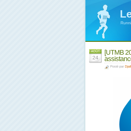
Le
Runni
[UTMB 20
AOÛT
24
assistanc
Posté par
Djail