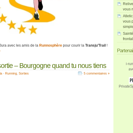
Relive
vous m
Atleti
vous p
simpl
Sainté
fronta
Jura avec les amis de la
Runnosphère
pour courir la
Transju’Trail
!
Partena
»
rtie – Bourgogne quand tu nous tiens
i-ru
av
la
-
Running
,
Sorties
5 commentaires »
PrivateS