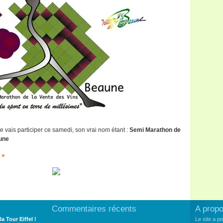
je vais participer ce samedi, son vrai nom étant :
Semi Marathon de
aune
 »
Commentaires récents
A prop
la Tour Eiffel !
Le site a p