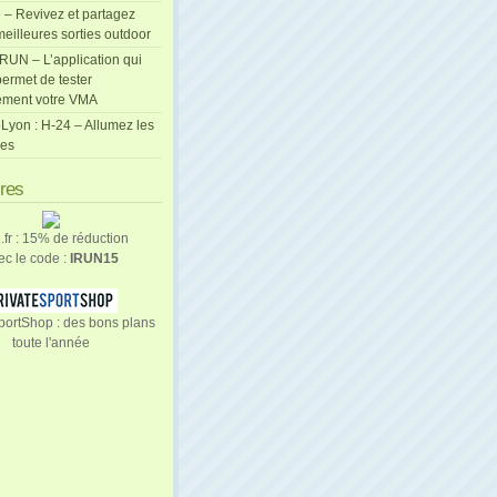
 – Revivez et partagez
eilleures sorties outdoor
cRUN – L’application qui
ermet de tester
ement votre VMA
Lyon : H-24 – Allumez les
les
ires
n.fr : 15% de réduction
ec le code :
IRUN15
portShop : des bons plans
toute l'année