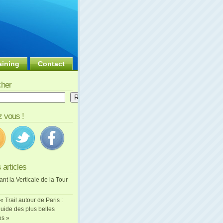
aining
Contact
her
er
Rechercher
 vous !
 articles
ant la Verticale de la Tour
 « Trail autour de Paris :
uide des plus belles
es »