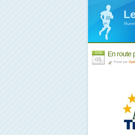
Le
Runni
En route p
JUIN
05
Posté par
Djail