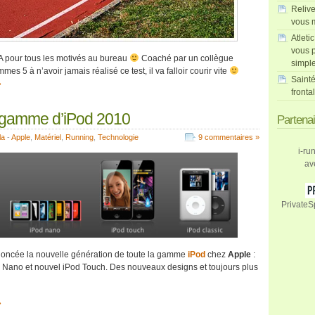
Relive
vous m
Atleti
vous p
MA pour tous les motivés au bureau
Coaché par un collègue
simpl
mes 5 à n’avoir jamais réalisé ce test, il va falloir courir vite
Sainté
»
fronta
 gamme d’iPod 2010
Partena
la
-
Apple
,
Matériel
,
Running
,
Technologie
9 commentaires »
i-ru
av
PrivateS
noncée la nouvelle génération de toute la gamme
iPod
chez
Apple
:
 Nano et nouvel iPod Touch. Des nouveaux designs et toujours plus
»