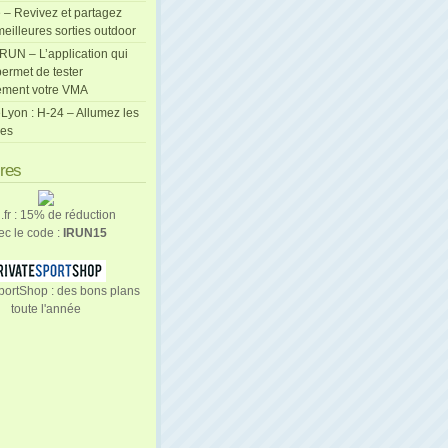
 – Revivez et partagez
eilleures sorties outdoor
cRUN – L’application qui
ermet de tester
ement votre VMA
Lyon : H-24 – Allumez les
les
ires
n.fr : 15% de réduction
ec le code :
IRUN15
portShop : des bons plans
toute l'année