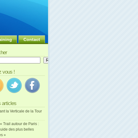
aining
Contact
her
er
Rechercher
 vous !
 articles
ant la Verticale de la Tour
 « Trail autour de Paris :
uide des plus belles
es »