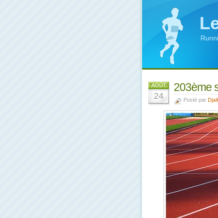
Le
Runni
203ème s
AOÛT
24
Posté par
Djail