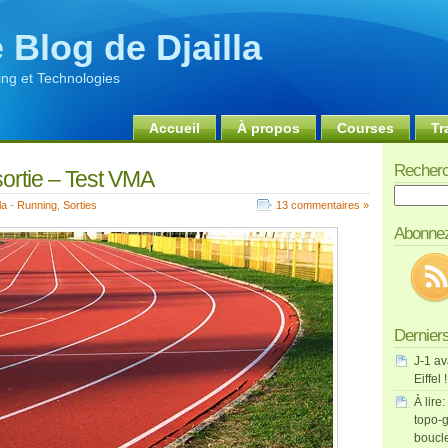
 Blog de Djailla
ng et Technologies
Accueil
À propos
Courses
Tr
Recherc
ortie – Test VMA
Recherch
la
-
Running
,
Sorties
13 commentaires »
Abonnez
Derniers
J-1 av
Eiffel !
À lire:
topo-g
boucl