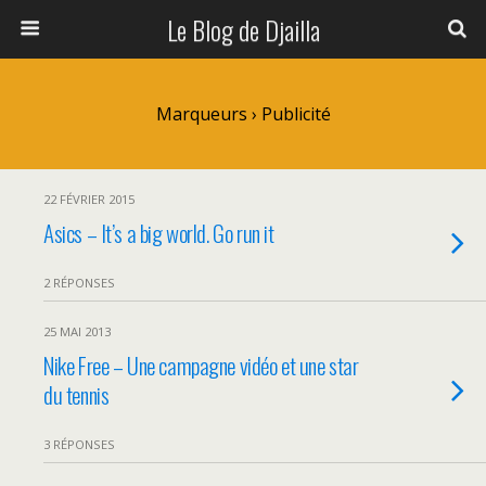
Le Blog de Djailla
Marqueurs › Publicité
22 FÉVRIER 2015
Asics – It’s a big world. Go run it
2 RÉPONSES
25 MAI 2013
Nike Free – Une campagne vidéo et une star
du tennis
3 RÉPONSES