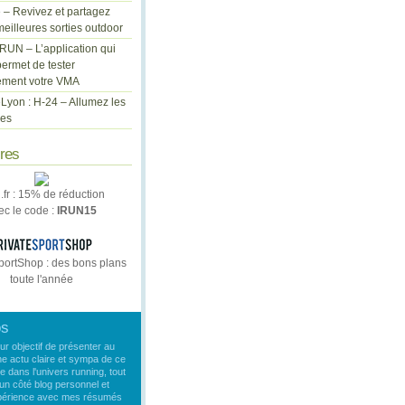
 – Revivez et partagez
eilleures sorties outdoor
cRUN – L’application qui
ermet de tester
ement votre VMA
Lyon : H-24 – Allumez les
les
ires
n.fr : 15% de réduction
ec le code :
IRUN15
portShop : des bons plans
toute l'année
os
our objectif de présenter au
ne actu claire et sympa de ce
e dans l'univers running, tout
un côté blog personnel et
xpérience avec mes résumés