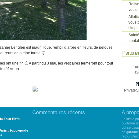
Relive
vous m
Atleti
vous p
simpl
Sainté
fronta
uzanne Lenglen est magnifique, rempli d’arbre en fleurs, de pelouse
Partena
coureurs en pleine forme 🙂
es ont une fin 🙁 A partir du 3 mai, les vestiaires fermeront pour tout
i-ru
e réfection.
av
»
PrivateS
Commentaires récents
A prop
la Tour Eiffel !
Le site a p
quotidien u
qui se pass
 Paris : topo-guide
en gardant 
 »
retour d'e