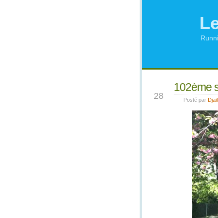
Le
Runni
102ème so
AVR
28
Posté par
Djail