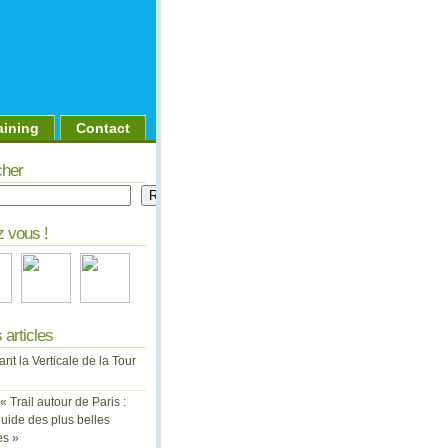
aining
Contact
her
er
Rechercher
 vous !
 articles
ant la Verticale de la Tour
 « Trail autour de Paris :
uide des plus belles
es »