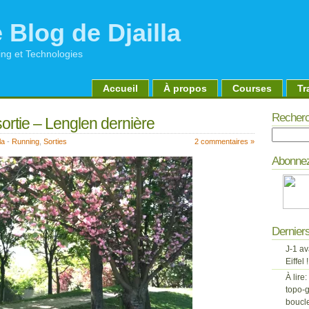
 Blog de Djailla
ng et Technologies
Accueil
À propos
Courses
Tr
Recherc
rtie – Lenglen dernière
Recherch
la
-
Running
,
Sorties
2 commentaires »
Abonnez
Derniers
J-1 av
Eiffel !
À lire:
topo-g
boucl