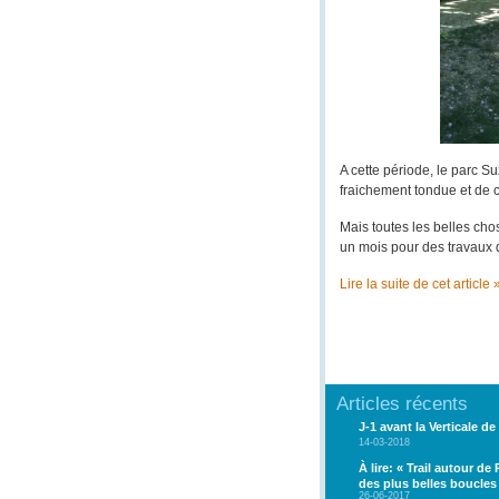
A cette période, le parc S
fraichement tondue et de 
Mais toutes les belles chos
un mois pour des travaux d
Lire la suite de cet article 
Articles récents
J-1 avant la Verticale de 
14-03-2018
À lire: « Trail autour de
des plus belles boucles
26-06-2017