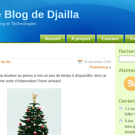
 Blog de Djailla
ng et Technologies
Accueil
À propos
Courses
Tr
Recherc
Recherch
,
My life
20 décembre 2006
Powersong
»
Abonnez
 douleur au genou à mis un peu de temps à disparaître, donc je
ne sorte d’hibernation l’hiver arrivant.
Derniers
J-1 av
Eiffel !
À lire:
topo-g
boucl