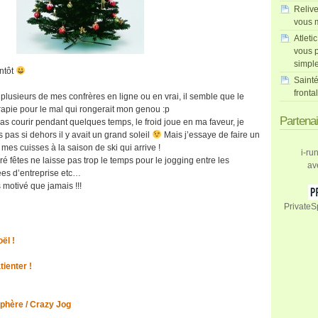
Relive
vous m
Atleti
vous p
simpl
ntôt
Sainté
fronta
 plusieurs de mes confrères en ligne ou en vrai, il semble que le
érapie pour le mal qui rongerait mon genou :p
Partena
s courir pendant quelques temps, le froid joue en ma faveur, je
 pas si dehors il y avait un grand soleil
Mais j’essaye de faire un
mes cuisses à la saison de ski qui arrive !
i-ru
é fêtes ne laisse pas trop le temps pour le jogging entre les
av
ées d’entreprise etc…
 motivé que jamais !!!
PrivateS
ël !
tienter !
hère / Crazy Jog