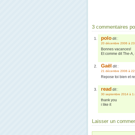
3 commentaires pou
polo
dit :
20 décembre 2006 à 23
Bonnes vacances!
Et comme dit The-A,
Gaël
dit :
21 décembre 2006 à 22
Repose toi bien et re
read
dit :
30 septembre 2014 à 1
thank you
i like it
Laisser un commen