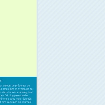
os
our objectif de présenter au
ne actu claire et sympa de ce
e dans l'univers running, tout
un côté blog personnel et
xpérience avec mes résumés
 et mes résumés de courses.