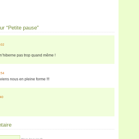
r “Petite pause”
:02
 n’hiberne pas trop quand même !
:54
viens nous en pleine forme !!!
:40
taire