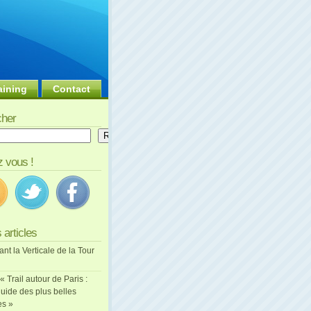
aining
Contact
her
er
Rechercher
 vous !
 articles
ant la Verticale de la Tour
 « Trail autour de Paris :
uide des plus belles
es »