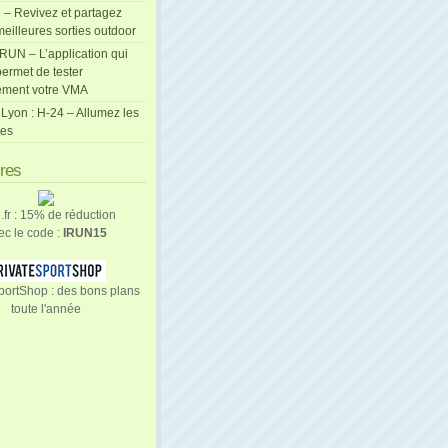
 – Revivez et partagez
eilleures sorties outdoor
cRUN – L’application qui
ermet de tester
ement votre VMA
Lyon : H-24 – Allumez les
les
ires
n.fr : 15% de réduction
ec le code :
IRUN15
portShop : des bons plans
toute l'année