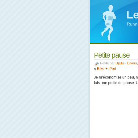
Le
Runni
Petite pause
Posté par
Djailla
-
Divers
«
Bike + iPod
Je m’économise un peu, ma
fais une petite de pause. U