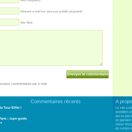
Nom (required)
Adresse e-mail (ne sera pas publié) (required)
Site Web
ouveaux commentaires par e-mail
Commentaires récents
A prop
la Tour Eiffel !
Le site a p
quotidien u
qui se pass
 Paris : topo-guide
en gardant 
 »
retour d'e
de sorties