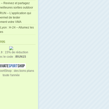
 – Revivez et partagez
eilleures sorties outdoor
cRUN – L’application qui
ermet de tester
ement votre VMA
Lyon : H-24 – Allumez les
les
ires
n.fr : 15% de réduction
ec le code :
IRUN15
portShop : des bons plans
toute l'année