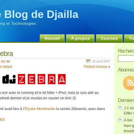
 Blog de Djailla
ng et Technologies
Accueil
À propos
Courses
Tr
Recherc
Zebra
Recherch
,
My life
18 avril 2007
n retard
Plotrun évolue
»
Abonnez
oir avec le running et le kit Nike + iPod, mais je suis allé au
dredi dernier et je voulais en causer un brin 😉
Derniers
J-1 av
l avait lieu à l’
Elysée Montmartre
la soirée Zébramix, avec dans
Eiffel !
ONS
À lire:
topo-g
boucl