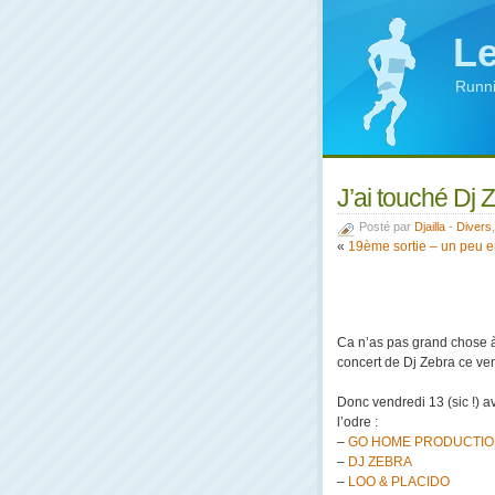
Le
Runni
J’ai touché Dj 
Posté par
Djailla
-
Divers
«
19ème sortie – un peu e
Ca n’as pas grand chose à v
concert de Dj Zebra ce ven
Donc vendredi 13 (sic !) avri
l’odre :
–
GO HOME PRODUCTI
–
DJ ZEBRA
–
LOO & PLACIDO