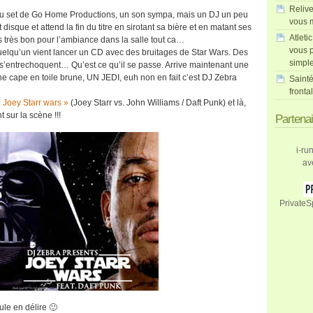
Relive
 du set de Go Home Productions, un son sympa, mais un DJ un peu
vous m
 disque et attend la fin du titre en sirotant sa bière et en matant ses
Atleti
 très bon pour l’ambiance dans la salle tout ca…
vous p
 quelqu’un vient lancer un CD avec des bruitages de Star Wars. Des
simpl
 s’entrechoquent… Qu’est ce qu’il se passe. Arrive maintenant une
cape en toile brune, UN JEDI, euh non en fait c’est DJ Zebra
Sainté
fronta
 Joey Starr wars »
(Joey Starr vs. John Williams / Daft Punk) et là,
t sur la scène !!!
Partena
i-ru
av
PrivateS
oule en délire 🙂