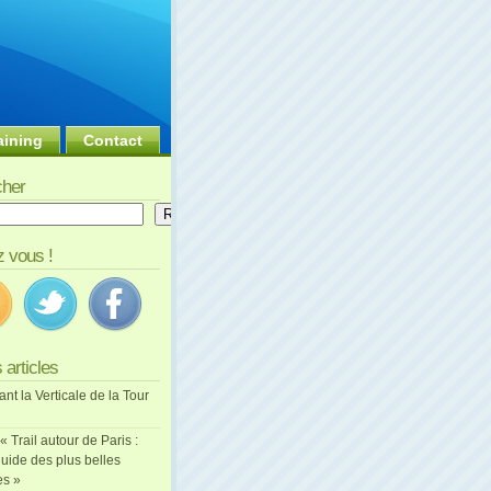
aining
Contact
her
er
Rechercher
 vous !
 articles
ant la Verticale de la Tour
 « Trail autour de Paris :
uide des plus belles
es »