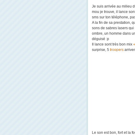
Je suis arrivée au milieu
mou je trouve, il lance sont
sms sur ton téléphone, pas
A la fin de sa prestation,
sons de sabres lasers qui
ombre, un homme dans une 
déguisé :p
Il lance sont très bon mix
«
surprise, 5
troopers
arriven
Le son est bon, fort et la f