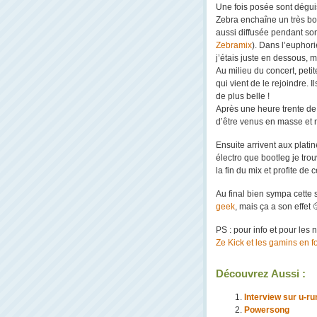
Une fois posée sont déguis
Zebra enchaîne un très bo
aussi diffusée pendant so
Zebramix
). Dans l’euphori
j’étais juste en dessous, m
Au milieu du concert, peti
qui vient de le rejoindre. 
de plus belle !
Après une heure trente de
d’être venus en masse et n
Ensuite arrivent aux plati
électro que bootleg je tro
la fin du mix et profite de
Au final bien sympa cette 
geek
, mais ça a son effet 
PS : pour info et pour les
Ze Kick et les gamins en fo
Découvrez Aussi :
Interview sur u-run
Powersong