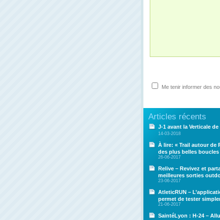
Me tenir informer des n
Articles récents
J-1 avant la Verticale de 
14-03-2018
À lire: « Trail autour de
des plus belles boucles
26-06-2017
Relive – Revivez et par
meilleures sorties outd
23-06-2017
AtleticRUN – L’applicat
permet de tester simpl
21-06-2017
SaintéLyon : H-24 – All