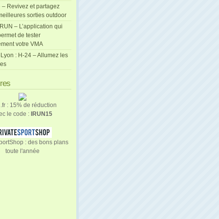
 – Revivez et partagez
eilleures sorties outdoor
cRUN – L’application qui
ermet de tester
ement votre VMA
Lyon : H-24 – Allumez les
les
ires
n.fr : 15% de réduction
ec le code :
IRUN15
portShop : des bons plans
toute l'année