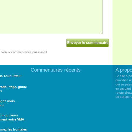
ouveaux commentaires par e-mail
Commentaires récents
A prop
la Tour Eiffel !
Le site a p
quotidien u
qui se pass
 Paris : topo-guide
en gardant 
 »
retour d'e
de sorties
tagez vous
oor
ion qui vous
ement votre VMA
umez les frontales