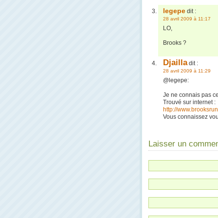
legepe
dit :
28 avril 2009 à 11:17
LO,
Brooks ?
Djailla
dit :
28 avril 2009 à 11:29
@legepe:
Je ne connais pas ce
Trouvé sur internet :
http://www.brooksru
Vous connaissez vou
Laisser un commen