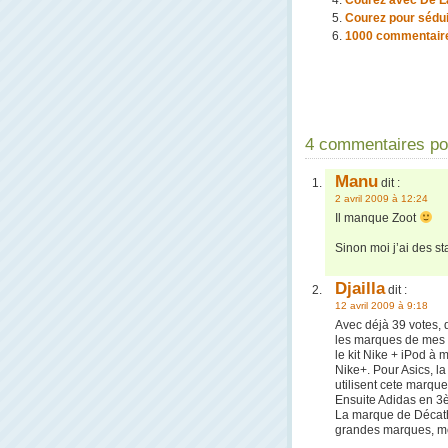
Courez avec De L
Courez pour sédu
1000 commentaire
4 commentaires po
Manu
dit :
2 avril 2009 à 12:24
Il manque Zoot
Sinon moi j’ai des st
Djailla
dit :
12 avril 2009 à 9:18
Avec déjà 39 votes, 
les marques de mes 2
le kit Nike + iPod à
Nike+. Pour Asics, l
utilisent cete marqu
Ensuite Adidas en 3
La marque de Décathl
grandes marques, mêm