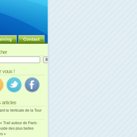
aining
Contact
her
er
Rechercher
 vous !
 articles
ant la Verticale de la Tour
 « Trail autour de Paris :
uide des plus belles
es »