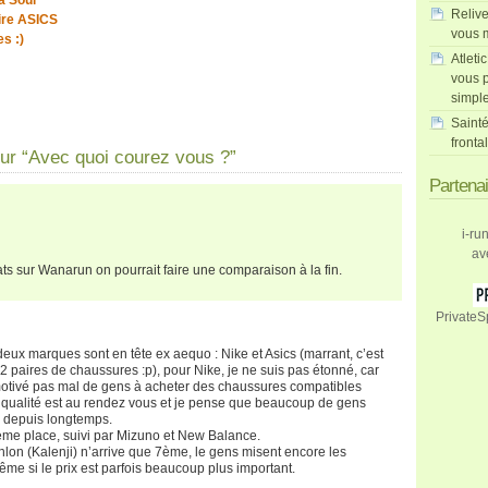
a Soul
Relive
ire ASICS
vous m
s :)
Atleti
vous p
simpl
Sainté
fronta
ur “Avec quoi courez vous ?”
Partena
i-ru
av
ats sur Wanarun on pourrait faire une comparaison à la fin.
PrivateS
deux marques sont en tête ex aequo : Nike et Asics (marrant, c’est
 paires de chaussures :p), pour Nike, je ne suis pas étonné, car
 motivé pas mal de gens à acheter des chaussures compatibles
a qualité est au rendez vous et je pense que beaucoup de gens
e depuis longtemps.
ème place, suivi par Mizuno et New Balance.
on (Kalenji) n’arrive que 7ème, le gens misent encore les
e si le prix est parfois beaucoup plus important.