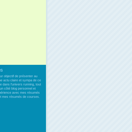
os
our objectif de présenter au
ne actu claire et sympa de ce
e dans l'univers running, tout
un côté blog personnel et
xpérience avec mes résumés
 et mes résumés de courses.