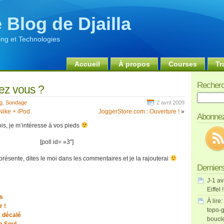
 Blog de Djailla
ng et Technologies
Accueil
À propos
Courses
Tr
Recherc
ez vous ?
Recherch
g
,
Sondage
2 avril 2009
Nike + iPod
JoggerStore.com : Ouverture !
»
Abonnez
is, je m’intéresse à vos pieds
[poll id= »3″]
présente, dites le moi dans les commentaires et je la rajouterai
Derniers
J-1 av
Eiffel !
s
À lire:
r !
topo-g
 décalé
boucl