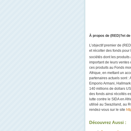
À propos de (RED)?et d
L’objectif premier de (RED
et récolter des fonds pour 
sociétés dont les produi
important de leurs ventes o
ces produits au Fonds mon
Afrique, en mettant un acc
partenaires actuels sont 
Emporio Armani, Hallmark,
140 millions de dollars US
des fonds ainsi récoltés e
lutte contre le SIDA en Afr
utilisé au Swaziland, au 
rendez-vous sur le site
htt
Découvrez Aussi :