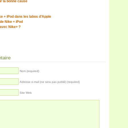
r la bonne cause
e + iPod dans les labos d’Apple
de Nike + iPod
 avec Nike+ ?
taire
Nom (required)
Adresse e-mail (ne sera pas publié) (required)
Site Web