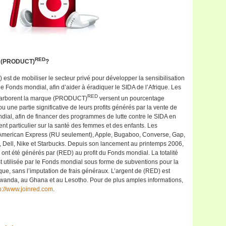
RED
e (PRODUCT)
?
) est de mobiliser le secteur privé pour développer la sensibilisation
le Fonds mondial, afin d’aider à éradiquer le SIDA de l’Afrique. Les
RED
ts arborent la marque (PRODUCT)
versent un pourcentage
u une partie significative de leurs profits générés par la vente de
dial, afin de financer des programmes de lutte contre le SIDA en
ent particulier sur la santé des femmes et des enfants. Les
: American Express (RU seulement), Apple, Bugaboo, Converse, Gap,
 Dell, Nike et Starbucks. Depuis son lancement au printemps 2006,
 ont été générés par (RED) au profit du Fonds mondial. La totalité
st utilisée par le Fonds mondial sous forme de subventions pour la
ique, sans l’imputation de frais généraux. L’argent de (RED) est
Rwanda, au Ghana et au Lesotho. Pour de plus amples informations,
p://www.joinred.com
.