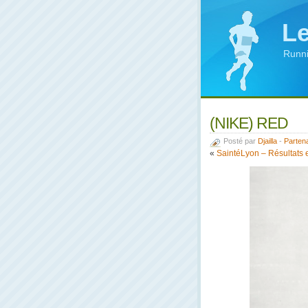
Le
Runni
(NIKE) RED
Posté par
Djailla
-
Partena
«
SaintéLyon – Résultats e