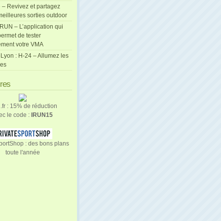
 – Revivez et partagez
eilleures sorties outdoor
cRUN – L’application qui
ermet de tester
ement votre VMA
Lyon : H-24 – Allumez les
les
ires
n.fr : 15% de réduction
ec le code :
IRUN15
portShop : des bons plans
toute l'année