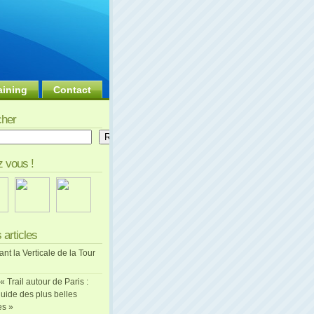
aining
Contact
her
er
Rechercher
 vous !
 articles
ant la Verticale de la Tour
 « Trail autour de Paris :
uide des plus belles
es »