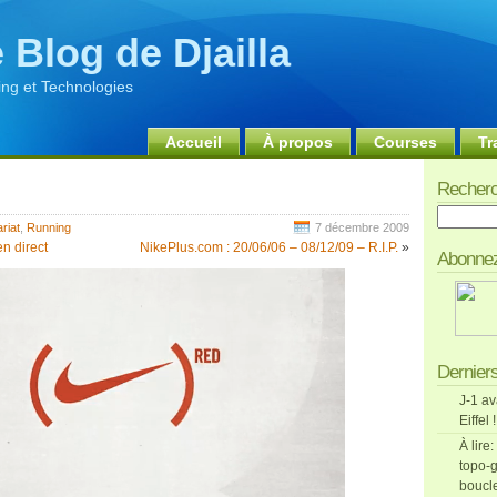
 Blog de Djailla
ng et Technologies
Accueil
À propos
Courses
Tr
Recherc
Recherch
riat
,
Running
7 décembre 2009
n direct
NikePlus.com : 20/06/06 – 08/12/09 – R.I.P.
»
Abonnez
Derniers
J-1 av
Eiffel !
À lire:
topo-g
boucl