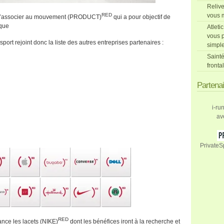
Relive
RED
vous m
 s’associer au mouvement (PRODUCT)
qui a pour objectif de
ique
Atleti
vous p
ort rejoint donc la liste des autres entreprises partenaires :
simpl
Sainté
fronta
Partena
i-ru
av
PrivateS
RED
ance les lacets (NIKE)
dont les bénéfices iront à la recherche et