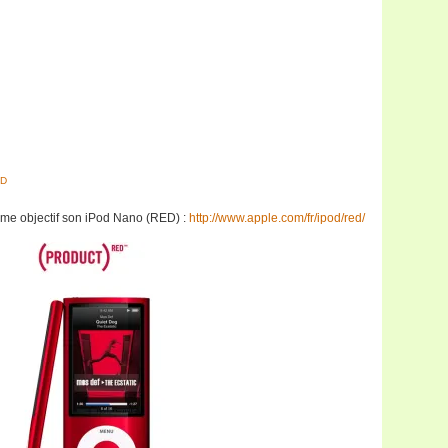
D
me objectif son iPod Nano (RED) :
http://www.apple.com/fr/ipod/red/