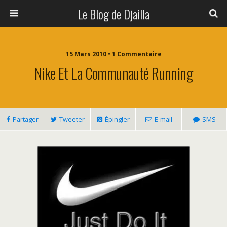
Le Blog de Djailla
15 Mars 2010 • 1 Commentaire
Nike Et La Communauté Running
Partager
Tweeter
Épingler
E-mail
SMS