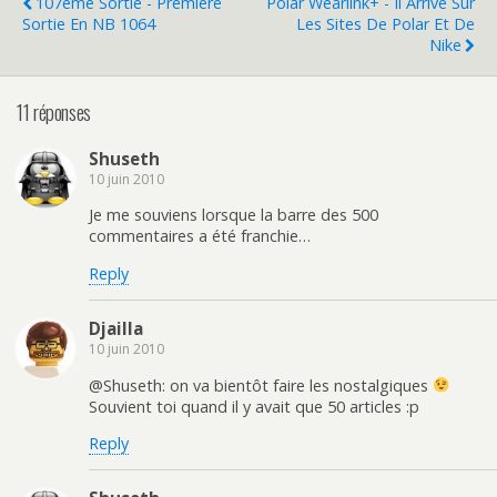
107ème Sortie - Première
Polar Wearlink+ - Il Arrive Sur
Sortie En NB 1064
Les Sites De Polar Et De
Nike
11 réponses
Shuseth
10 juin 2010
Je me souviens lorsque la barre des 500
commentaires a été franchie…
Reply
Djailla
10 juin 2010
@Shuseth: on va bientôt faire les nostalgiques
Souvient toi quand il y avait que 50 articles :p
Reply