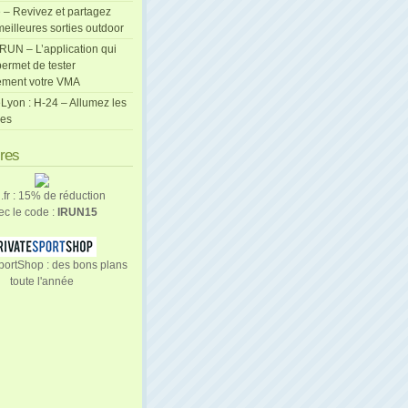
 – Revivez et partagez
eilleures sorties outdoor
cRUN – L’application qui
ermet de tester
ement votre VMA
Lyon : H-24 – Allumez les
les
ires
n.fr : 15% de réduction
ec le code :
IRUN15
portShop : des bons plans
toute l'année