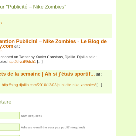
r “Publicité – Nike Zombies”
12
ention Publicité – Nike Zombies - Le Blog de
sy.com
dit :
45
tioned on Twitter by Xavier Constans, Djailla. Djailla said:
mbies
http://dlvr.it/9dch1
[…]
s de la semaine | Ah si j'étais sportif...
dit :
15
 –
http://blog.djailla.com/2010/12/03/publicite-nike-zombies/
[…]
taire
Nom (required)
Adresse e-mail (ne sera pas publié) (required)