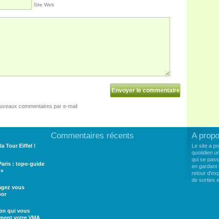
Site Web
ouveaux commentaires par e-mail
Commentaires récents
A prop
la Tour Eiffel !
Le site a p
quotidien u
qui se pass
 Paris : topo-guide
en gardant 
 »
retour d'e
de sorties
tagez vous
oor
ion qui vous
ement votre VMA