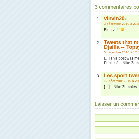
3 commentaires pou
vinvin20
dit :
3 décembre 2010 à 21:
Bien vu!!!
Tweets that m
Djailla -- Top
5 décembre 2010 à 17:
[…] This post was men
Publicité – Nike Zo
Les sport tweet
12 décembre 2010 à 2:
[…] – Nike Zombies
Laisser un commen