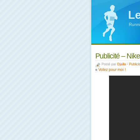
Le
Runni
Publicité – Ni
Posté par
Djailla
-
Publici
«
Votez pour moi !