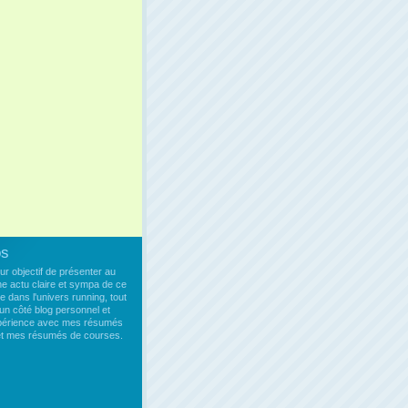
os
our objectif de présenter au
ne actu claire et sympa de ce
e dans l'univers running, tout
un côté blog personnel et
xpérience avec mes résumés
 et mes résumés de courses.