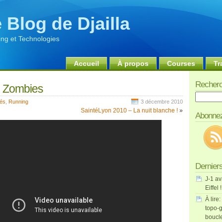
 Blog de Djailla
ng et Technologies
Accueil
À propos
Courses
Tr
Recherc
ke Zombies
Recherch
tés
,
Running
3 décembre 2010
SaintéLyon 2010 – La nuit blanche !
»
Abonnez
Derniers
J-1 av
Eiffel !
À lire:
topo-g
boucl