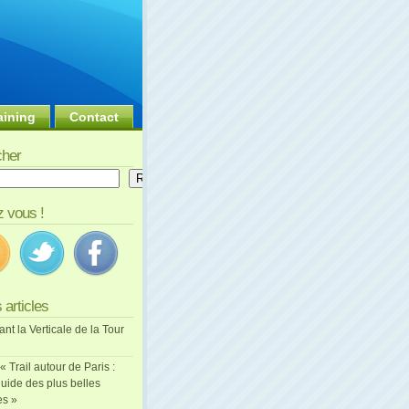
aining
Contact
her
er
Rechercher
 vous !
 articles
ant la Verticale de la Tour
 « Trail autour de Paris :
uide des plus belles
es »