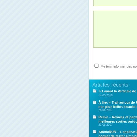
Me tenir informer des n
Articles récents
J-1 avant la Verticale de 
14-03-2018
À lire: « Trail autour de
des plus belles boucles
26-06-2017
Relive – Revivez et par
meilleures sorties outd
23-06-2017
AtleticRUN – L’applicat
permet de tester simpl