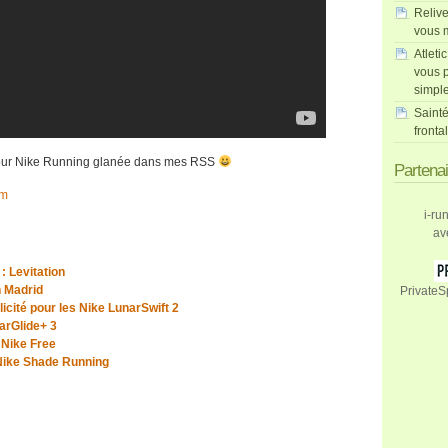
Relive
vous m
Atleti
vous p
simpl
Sainté
fronta
pour Nike Running glanée dans mes RSS
Partena
om
i-ru
av
: Levitation
n Madrid
PrivateS
icité pour les Nike LunarSwift 2
arGlide+ 3
 Nike Free
 Nike Shade Running