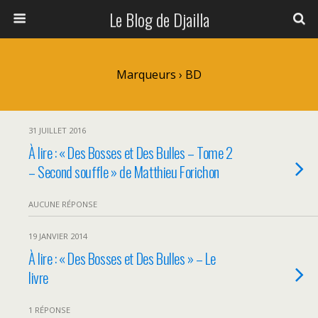
Le Blog de Djailla
Marqueurs › BD
31 JUILLET 2016
À lire : « Des Bosses et Des Bulles – Tome 2
– Second souffle » de Matthieu Forichon
AUCUNE RÉPONSE
19 JANVIER 2014
À lire : « Des Bosses et Des Bulles » – Le
livre
1 RÉPONSE