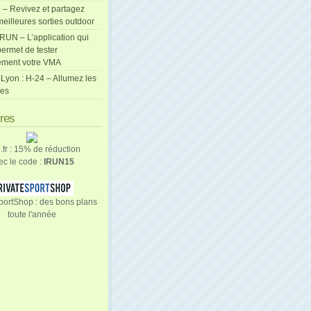
 – Revivez et partagez
eilleures sorties outdoor
cRUN – L’application qui
ermet de tester
ement votre VMA
Lyon : H-24 – Allumez les
les
ires
n.fr : 15% de réduction
ec le code :
IRUN15
portShop : des bons plans
toute l'année