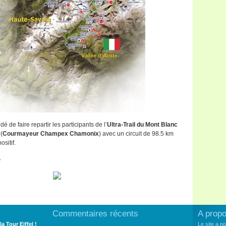
é de faire repartir les participants de l’
Ultra-Trail du Mont Blanc
(
Courmayeur Champex Chamonix
) avec un circuit de 98.5 km
sitif.
»
Commentaires récents
A prop
la Tour Eiffel !
Le site a p