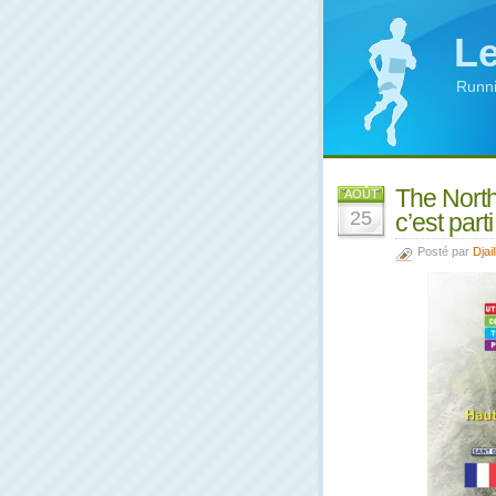
Le
Runni
The North
AOÛT
25
c’est parti 
Posté par
Djail