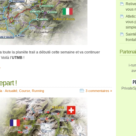
Relive
vous m
Atleti
vous p
simpl
Sainté
fronta
Partena
 toute la planète trail a débuté cette semaine et va continuer
Voilà l’
UTMB
!
i-ru
»
av
part !
PrivateS
la
-
Actualité
,
Course
,
Running
3 commentaires »