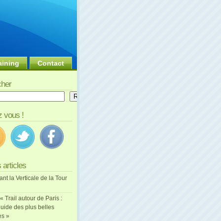
aining
Contact
her
er
Rechercher
 vous !
 articles
ant la Verticale de la Tour
 « Trail autour de Paris :
uide des plus belles
es »