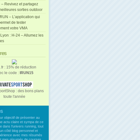
 – Revivez et partagez
eilleures sorties outdoor
cRUN – L’application qui
ermet de tester
ement votre VMA
Lyon : H-24 – Allumez les
les
ires
n.fr : 15% de réduction
ec le code :
IRUN15
portShop : des bons plans
toute l'année
os
our objectif de présenter au
ne actu claire et sympa de ce
e dans l'univers running, tout
un côté blog personnel et
xpérience avec mes résumés
 et mes résumés de courses.