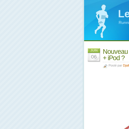
Le
Runni
Nouveau s
JUIN
06
+ iPod ?
Posté par
Djail