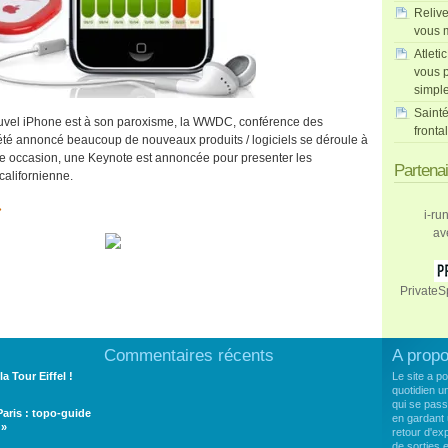
Relive
vous m
Atleti
vous p
simpl
Sainté
ouvel iPhone est à son paroxisme, la WWDC, conférence des
fronta
té annoncé beaucoup de nouveaux produits / logiciels se déroule à
cette occasion, une Keynote est annoncée pour presenter les
Partena
alifornienne.
»
i-ru
av
PrivateS
Commentaires récents
A prop
la Tour Eiffel !
Le site a p
quotidien u
qui se pass
 Paris : topo-guide
en gardant 
 »
retour d'e
de sorties