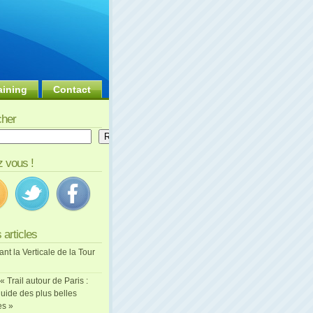
aining
Contact
her
er
Rechercher
 vous !
 articles
ant la Verticale de la Tour
 « Trail autour de Paris :
uide des plus belles
es »