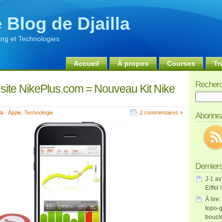
 Blog de Djailla
ng et Technologies
Accueil
À propos
Courses
Tr
Recherc
ite NikePlus.com = Nouveau Kit Nike
Recherch
la
-
Apple
,
Technologie
2 commentaires »
Abonnez
Derniers
J-1 av
Eiffel !
À lire:
topo-g
boucl