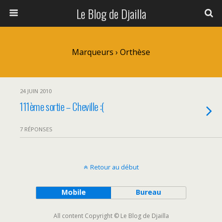
Le Blog de Djailla
Marqueurs › Orthèse
24 JUIN 2010
111ème sortie – Cheville :(
7 RÉPONSES
Retour au début
Mobile
Bureau
All content Copyright © Le Blog de Djailla