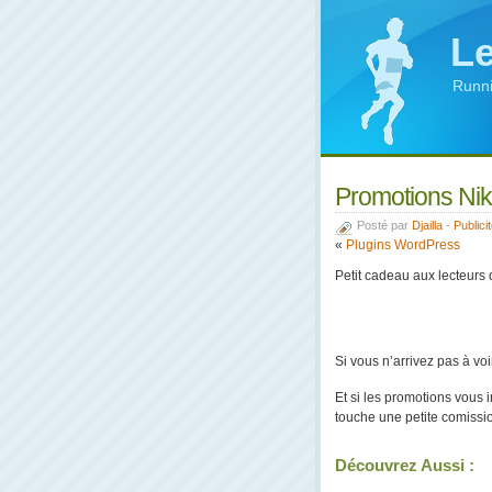
Le
Runni
Promotions Nik
Posté par
Djailla
-
Publici
«
Plugins WordPress
Petit cadeau aux lecteurs d
Si vous n’arrivez pas à vo
Et si les promotions vous i
touche une petite comiss
Découvrez Aussi :