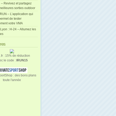
 – Revivez et partagez
eilleures sorties outdoor
cRUN – L’application qui
ermet de tester
ement votre VMA
Lyon : H-24 – Allumez les
les
ires
n.fr : 15% de réduction
ec le code :
IRUN15
portShop : des bons plans
toute l'année