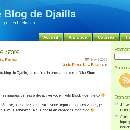
 Blog de Djailla
ng et Technologies
Accueil
À propos
Courses
Tr
Recherc
e Store
Recherch
tés
,
Running
9 avril 2009
Vente Privée New Balance
»
Abonnez
u blog de Djailla, deux offres intéressantes sur le Nike Store :
ir les images, pensez à désactiver votre « Add Block » de Firefox
Derniers
J-1 av
ntéresse, alors allez sur le Nike Store depuis un de ces 2 liens, je
Eiffel !
ion si vous achetez quelque chose en venant de mon blog
À lire:
topo-g
boucl