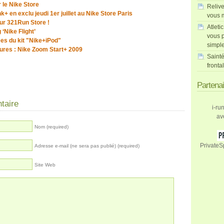
 le Nike Store
Relive
+ en exclu jeudi 1er juillet au Nike Store Paris
vous m
ur 321Run Store !
Atleti
‘Nike Flight’
vous p
ées du kit "Nike+iPod"
simpl
ures : Nike Zoom Start+ 2009
Sainté
fronta
Partena
taire
i-ru
av
Nom (required)
PrivateS
Adresse e-mail (ne sera pas publié) (required)
Site Web