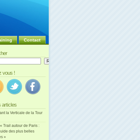
aining
Contact
her
er
Rechercher
 vous !
 articles
ant la Verticale de la Tour
 « Trail autour de Paris :
uide des plus belles
es »