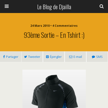
Le Blog de Djailla
24 Mars 2010 • 4 Commentaires
93ème Sortie – En Tshirt :)
Partager
Tweeter
Épingler
E-mail
SMS