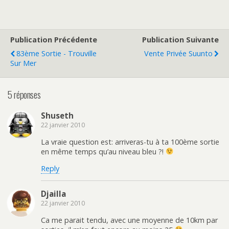
Publication Précédente
Publication Suivante
83ème Sortie - Trouville
Vente Privée Suunto
Sur Mer
5 réponses
Shuseth
22 janvier 2010
La vraie question est: arriveras-tu à ta 100ème sortie
en même temps qu’au niveau bleu ?!
Reply
Djailla
22 janvier 2010
Ca me parait tendu, avec une moyenne de 10km par