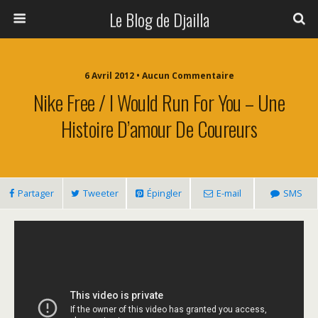
Le Blog de Djailla
6 Avril 2012 • Aucun Commentaire
Nike Free / I Would Run For You – Une
Histoire D’amour De Coureurs
Partager
Tweeter
Épingler
E-mail
SMS