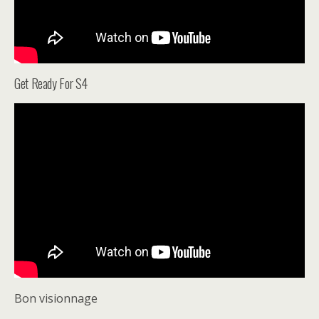
Get Ready For S4
Bon visionnage