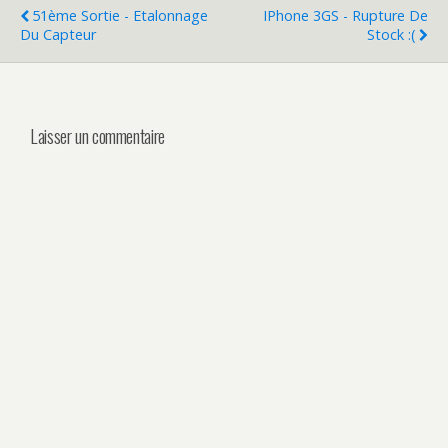
51ème Sortie - Etalonnage
IPhone 3GS - Rupture De
Du Capteur
Stock :(
Laisser un commentaire