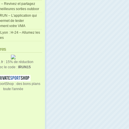
 – Revivez et partagez
eilleures sorties outdoor
cRUN – L’application qui
ermet de tester
ement votre VMA
Lyon : H-24 – Allumez les
les
ires
n.fr : 15% de réduction
ec le code :
IRUN15
portShop : des bons plans
toute l'année