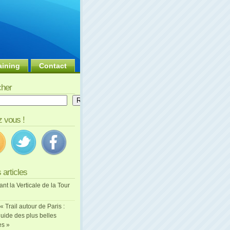
aining
Contact
her
er
Rechercher
 vous !
 articles
ant la Verticale de la Tour
 « Trail autour de Paris :
uide des plus belles
es »