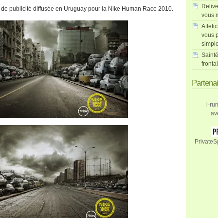
Relive
de publicité diffusée en Uruguay pour la Nike Human Race 2010.
vous m
Atleti
vous p
simpl
Sainté
fronta
Partena
i-ru
av
PrivateS