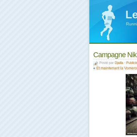
Le
Runni
Campagne Nik
Posté par
Djailla
-
Publici
«
Et maintenant la Vomero