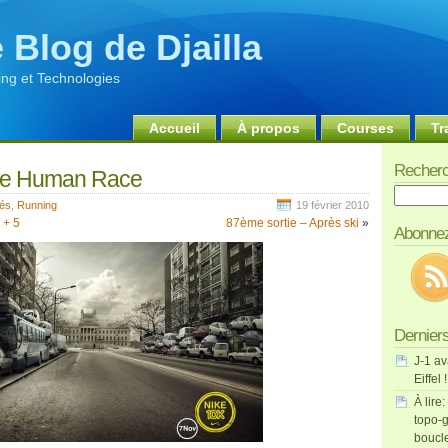
 Blog de Djailla
ng et Technologies
Accueil
À propos
Courses
Tr
Recherc
e Human Race
Recherch
tés
,
Running
19 février 2010
 + 5
87ème sortie – Après ski
»
Abonnez
Derniers
J-1 av
Eiffel !
À lire:
topo-g
boucl