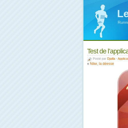
Le
Runni
Test de l’appli
Posté par
Djailla
-
Applica
«
Nike, la déesse