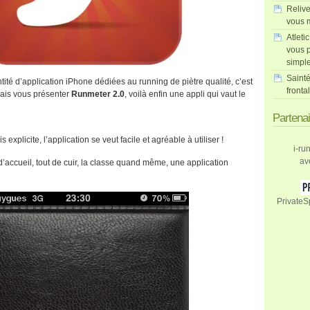
Relive
vous m
Atleti
vous p
simpl
Sainté
tité d’application iPhone dédiées au running de piètre qualité, c’est
fronta
vais vous présenter
Runmeter 2.0
, voilà enfin une appli qui vaut le
Partena
explicite, l’application se veut facile et agréable à utiliser !
i-ru
av
accueil, tout de cuir, la classe quand même, une application
PrivateS