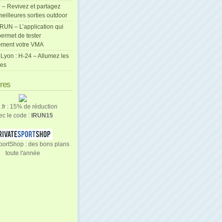
 – Revivez et partagez
eilleures sorties outdoor
cRUN – L’application qui
ermet de tester
ement votre VMA
Lyon : H-24 – Allumez les
les
ires
n.fr : 15% de réduction
ec le code :
IRUN15
portShop : des bons plans
toute l'année