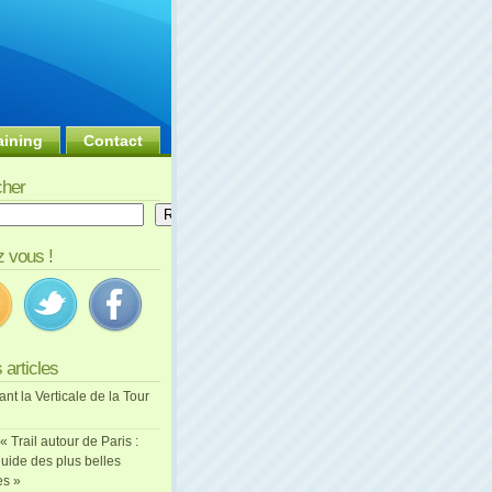
aining
Contact
her
er
Rechercher
 vous !
 articles
ant la Verticale de la Tour
 « Trail autour de Paris :
uide des plus belles
es »