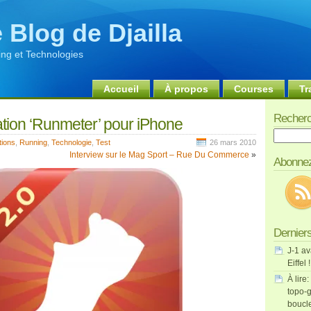
 Blog de Djailla
ng et Technologies
Accueil
À propos
Courses
Tr
Recherc
cation ‘Runmeter’ pour iPhone
Recherch
tions
,
Running
,
Technologie
,
Test
26 mars 2010
Interview sur le Mag Sport – Rue Du Commerce
»
Abonnez
Derniers
J-1 av
Eiffel !
À lire:
topo-g
boucl