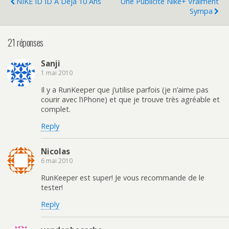
NIKE ID ID A Déjà 10 Ans
Une Publicité Nike+ Vraiment
Sympa
21 réponses
Sanji
1 mai 2010
Il y a RunKeeper que j’utilise parfois (je n’aime pas
courir avec l’iPhone) et que je trouve très agréable et
complet.
Reply
Nicolas
6 mai 2010
RunKeeper est super! Je vous recommande de le
tester!
Reply