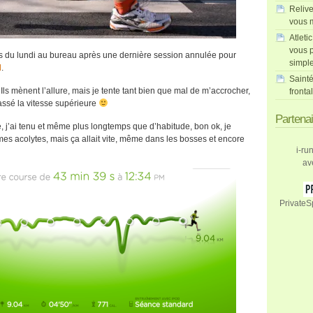
Relive
vous m
Atleti
vous p
s du lundi au bureau après une dernière session annulée pour
simpl
l
.
Sainté
 ! Ils mènent l’allure, mais je tente tant bien que mal de m’accrocher,
fronta
passé la vitesse supérieure
Partena
, j’ai tenu et même plus longtemps que d’habitude, bon ok, je
 mes acolytes, mais ça allait vite, même dans les bosses et encore
i-ru
av
PrivateS