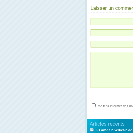
Laisser un commen
Me tenir informer des n
Articles récents
J-1 avant la Verticale de 