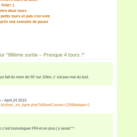
Tshirt :)
ntre deux tours
petits tours et puis s’en vont
Après une semaine de pause
r “98ème sortie – Presque 4 tours !”
 fait du moin de 50′ sur 10km, c’ est pas mal du tout.
 – April,24 2010
no.biz/insc_en_ligne.php?idNomCourse=1268&etape=1
 c’est homologuer FFA et en plus j’y serait ^^