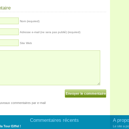
taire
Nom (required)
Adresse e-mail (ne sera pas publié) (required)
Site Web
ouveaux commentaires par e-mail
Commentaires récents
A prop
la Tour Eiffel !
Le site a p