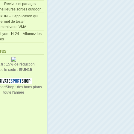
 – Revivez et partagez
eilleures sorties outdoor
cRUN – L’application qui
ermet de tester
ement votre VMA
Lyon : H-24 – Allumez les
les
ires
n.fr : 15% de réduction
ec le code :
IRUN15
portShop : des bons plans
toute l'année