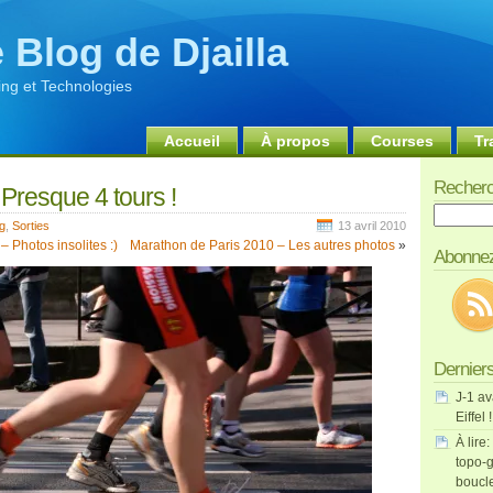
 Blog de Djailla
ng et Technologies
Accueil
À propos
Courses
Tr
Recherc
Presque 4 tours !
Recherch
g
,
Sorties
13 avril 2010
 Photos insolites :)
Marathon de Paris 2010 – Les autres photos
»
Abonnez
Derniers
J-1 av
Eiffel !
À lire:
topo-g
boucl