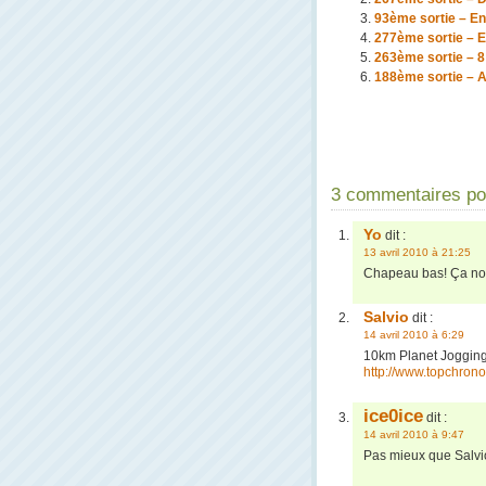
93ème sortie – En 
277ème sortie – E
263ème sortie – 8 
188ème sortie – 
3 commentaires pou
Yo
dit :
13 avril 2010 à 21:25
Chapeau bas! Ça nous
Salvio
dit :
14 avril 2010 à 6:29
10km Planet Jogging
http://www.topchro
ice0ice
dit :
14 avril 2010 à 9:47
Pas mieux que Salvio