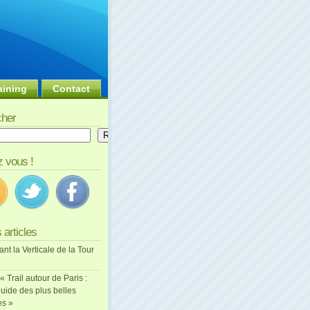
aining
Contact
her
er
Rechercher
 vous !
 articles
ant la Verticale de la Tour
 « Trail autour de Paris :
uide des plus belles
es »