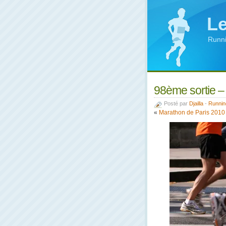
Le
Runni
98ème sortie – 
Posté par
Djailla
-
Runnin
«
Marathon de Paris 2010 –