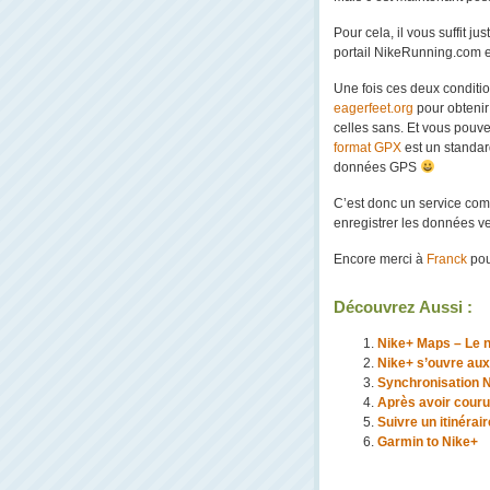
Pour cela, il vous suffit j
portail NikeRunning.com et
Une fois ces deux conditions
eagerfeet.org
pour obtenir
celles sans. Et vous pouve
format GPX
est un standard
données GPS
C’est donc un service co
enregistrer les données v
Encore merci à
Franck
pou
Découvrez Aussi :
Nike+ Maps – Le n
Nike+ s’ouvre au
Synchronisation N
Après avoir cour
Suivre un itinéra
Garmin to Nike+