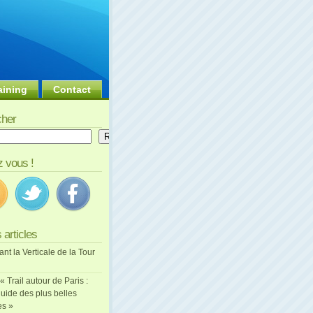
aining
Contact
her
er
Rechercher
 vous !
 articles
ant la Verticale de la Tour
 « Trail autour de Paris :
uide des plus belles
es »