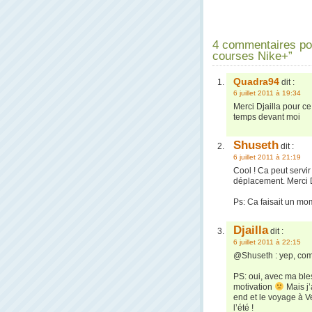
4 commentaires po
courses Nike+”
Quadra94
dit :
6 juillet 2011 à 19:34
Merci Djailla pour ce
temps devant moi
Shuseth
dit :
6 juillet 2011 à 21:19
Cool ! Ca peut servi
déplacement. Merci D
Ps: Ca faisait un mom
Djailla
dit :
6 juillet 2011 à 22:15
@Shuseth : yep, com
PS: oui, avec ma ble
motivation
Mais j’
end et le voyage à Ve
l’été !