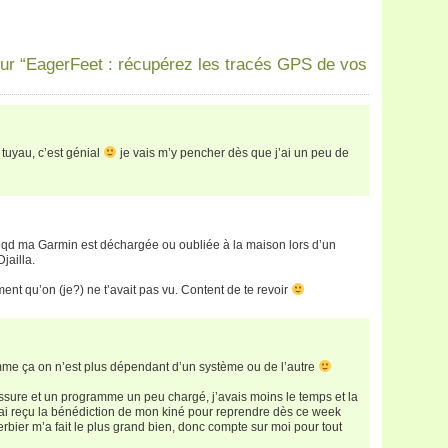
ur “EagerFeet : récupérez les tracés GPS de vos
 tuyau, c’est génial
je vais m’y pencher dès que j’ai un peu de
r qd ma Garmin est déchargée ou oubliée à la maison lors d’un
jailla.
ent qu’on (je?) ne t’avait pas vu. Content de te revoir
me ça on n’est plus dépendant d’un système ou de l’autre
ssure et un programme un peu chargé, j’avais moins le temps et la
ai reçu la bénédiction de mon kiné pour reprendre dès ce week
rbier m’a fait le plus grand bien, donc compte sur moi pour tout