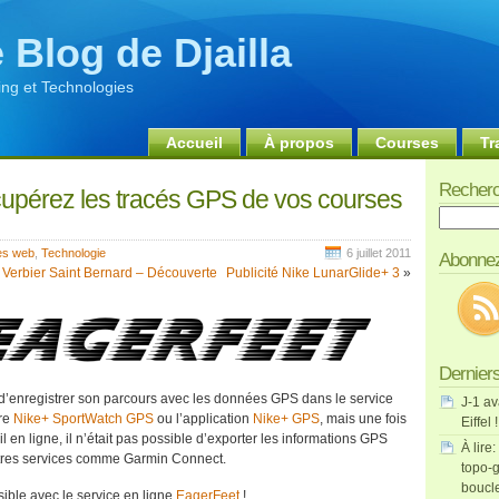
 Blog de Djailla
ng et Technologies
Accueil
À propos
Courses
Tr
Recherc
cupérez les tracés GPS de vos courses
Recherch
es web
,
Technologie
6 juillet 2011
Abonnez
u Verbier Saint Bernard – Découverte
Publicité Nike LunarGlide+ 3
»
Derniers
e d’enregistrer son parcours avec les données GPS dans le service
J-1 av
tre
Nike+ SportWatch GPS
ou l’application
Nike+ GPS
, mais une fois
Eiffel !
l en ligne, il n’était pas possible d’exporter les informations GPS
À lire:
autres services comme Garmin Connect.
topo-g
boucl
ible avec le service en ligne
EagerFeet
!