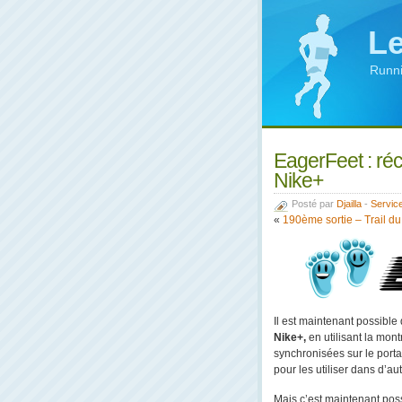
Le
Runni
EagerFeet : ré
Nike+
Posté par
Djailla
-
Servic
«
190ème sortie – Trail d
Il est maintenant possibl
Nike+,
en utilisant la mon
synchronisées sur le portai
pour les utiliser dans d’
Mais c’est maintenant poss