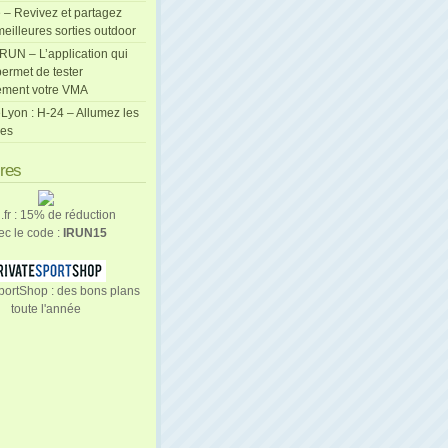
 – Revivez et partagez
eilleures sorties outdoor
cRUN – L’application qui
ermet de tester
ement votre VMA
Lyon : H-24 – Allumez les
les
ires
n.fr : 15% de réduction
ec le code :
IRUN15
portShop : des bons plans
toute l'année