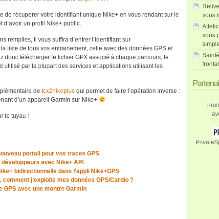
Relive
uste de récupérer votre identifiant unique Nike+ en vous rendant sur le
vous m
 d’avoir un profil Nike+ public.
Atleti
vous p
 remplies, il vous suffira d’entrer l’identifiant sur
simpl
 la liste de tous vos entrainement, celle avec des données GPS et
Sainté
z donc télécharger le fichier GPX associé à chaque parcours, le
fronta
 utilisé par la plupart des services et applications utilisant les
Partena
mplémentaire de
tcx2nikeplus
qui permet de faire l’opération inverse :
enant d’un appareil Garmin sur Nike+
i-ru
av
r le tuyau !
PrivateS
ouveau portail pour vos traces GPS
x développeurs avec Nike+ API
ike+ bidirectionnelle dans l’appli Nike+GPS
u, comment j’exploite mes données GPS/Cardio ?
ire GPS avec une montre Garmin