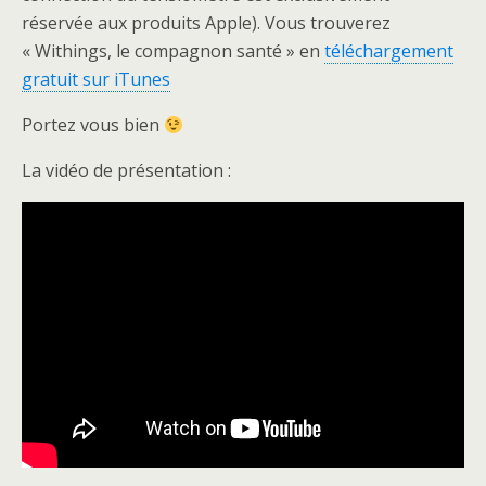
réservée aux produits Apple). Vous trouverez
« Withings, le compagnon santé » en
téléchargement
gratuit sur iTunes
Portez vous bien
La vidéo de présentation :