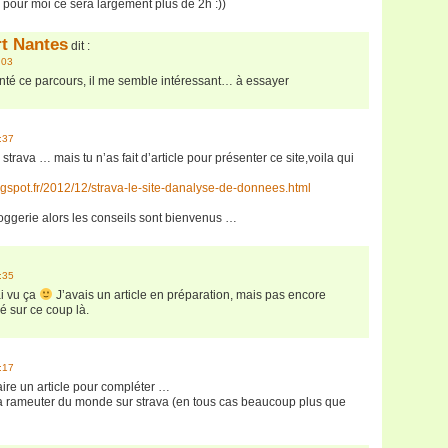
 pour moi ce sera largement plus de 2h :))
rt Nantes
dit :
:03
enté ce parcours, il me semble intéressant… à essayer
:37
strava … mais tu n’as fait d’article pour présenter ce site,voila qui
logspot.fr/2012/12/strava-le-site-danalyse-de-donnees.html
oggerie alors les conseils sont bienvenus …
:35
ai vu ça
J’avais un article en préparation, mais pas encore
lé sur ce coup là.
:17
aire un article pour compléter …
va rameuter du monde sur strava (en tous cas beaucoup plus que