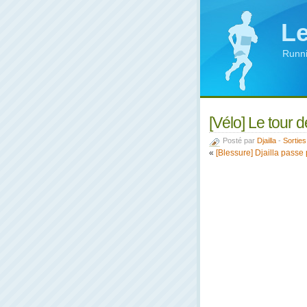
Le
Runni
[Vélo] Le tour d
Posté par
Djailla
-
Sorties
«
[Blessure] Djailla passe 