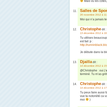
Mais vu les côtes,
Salles de Spo
26 novembre 2012 à 11
Moi qui n’a jamais t
Christophe
dit :
13 décembre 2012 à 16
Tu utilises beaucoup 
est fait :p :
http://runninblack.b
Je débute dans la bl
Djailla
dit :
14 décembre 2012 à 15
@Christophe : oui j’
terminé. Tu m’as gril
Christophe
dit :
14 décembre 2012 à 17
Tu peux faire aussi f
vue ta notoriété ca 
moi
)