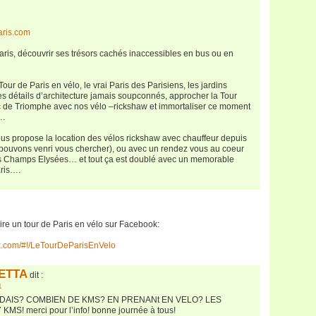
aris.com
Paris, découvrir ses trésors cachés inaccessibles en bus ou en
ur de Paris en vélo, le vrai Paris des Parisiens, les jardins
s détails d’architecture jamais soupconnés, approcher la Tour
’Arc de Triomphe avec nos vélo –rickshaw et immortaliser ce moment
….
ous propose la location des vélos rickshaw avec chauffeur depuis
 pouvons venri vous chercher), ou avec un rendez vous au coeur
les Champs Elysées… et tout ça est doublé avec un memorable
aris….
ire un tour de Paris en vélo sur Facebook:
k.com/#!/LeTourDeParisEnVelo
LETTA
dit :
1
DAIS? COMBIEN DE KMS? EN PRENANt EN VELO? LES
S! merci pour l’info! bonne journée à tous!