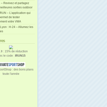
 – Revivez et partagez
eilleures sorties outdoor
cRUN – L’application qui
ermet de tester
ement votre VMA
Lyon : H-24 – Allumez les
les
ires
n.fr : 15% de réduction
ec le code :
IRUN15
portShop : des bons plans
toute l'année