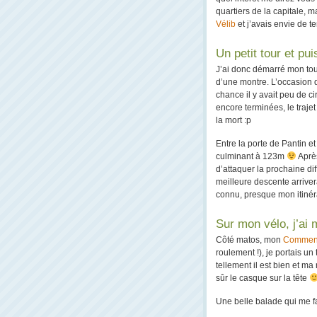
quartiers de la capitale, m
Vélib
et j’avais envie de te
Un petit tour et pui
J’ai donc démarré mon tour
d’une montre. L’occasion d
chance il y avait peu de c
encore terminées, le trajet
la mort :p
Entre la porte de Pantin e
culminant à 123m
Après
d’attaquer la prochaine di
meilleure descente arrivera
connu, presque mon itinéra
Sur mon vélo, j’ai 
Côté matos, mon
Commenc
roulement !), je portais u
tellement il est bien et m
sûr le casque sur la tête
Une belle balade qui me fa