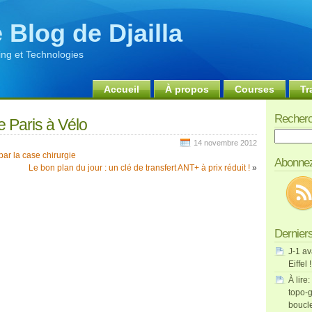
 Blog de Djailla
ng et Technologies
Accueil
À propos
Courses
Tr
Recherc
e Paris à Vélo
Recherch
14 novembre 2012
par la case chirurgie
Abonnez
Le bon plan du jour : un clé de transfert ANT+ à prix réduit !
»
Derniers
J-1 av
Eiffel !
À lire:
topo-g
boucl