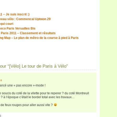
 – Je suis inscrit :)
uveau vélo : Commencal Uptwon 29
 qui court
eco Paris Versailles Bis
Paris 2011 – Classement et résultats
ng Map – Le plan de métro de la course à pied à Paris
ur “[Vélo] Le tour de Paris à Vélo”
24
 lancé une « pas encore »-mode !
e soucis du coté de la vilette pour te reperer ? du coté Montreuil
 ? à l’époque c’était le bordel total avec les travaux…
n de feux rouges pour aller aussi vite ?
 :