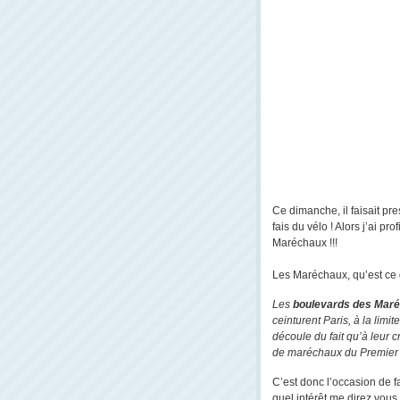
Ce dimanche, il faisait pr
fais du vélo ! Alors j’ai pr
Maréchaux !!!
Les Maréchaux, qu’est ce qu
Les
boulevards des Mar
ceinturent Paris, à la limi
découle du fait qu’à leur c
de maréchaux du Premier
C’est donc l’occasion de fa
quel intérêt me direz vous 