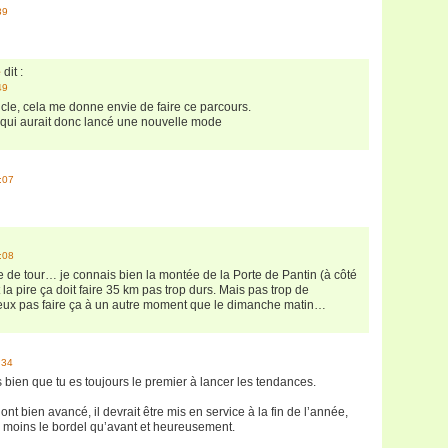
39
e
dit :
49
icle, cela me donne envie de faire ce parcours.
qui aurait donc lancé une nouvelle mode
:07
:08
 de tour… je connais bien la montée de la Porte de Pantin (à côté
t la pire ça doit faire 35 km pas trop durs. Mais pas trop de
ieux pas faire ça à un autre moment que le dimanche matin…
:34
 bien que tu es toujours le premier à lancer les tendances.
nt bien avancé, il devrait être mis en service à la fin de l’année,
 moins le bordel qu’avant et heureusement.