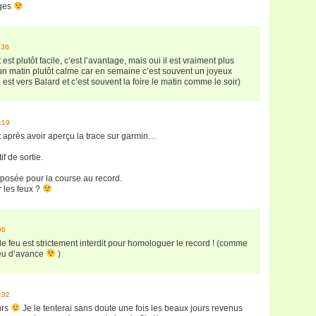
uges
:36
est plutôt facile, c’est l’avantage, mais oui il est vraiment plus
e un matin plutôt calme car en semaine c’est souvent un joyeux
est vers Balard et c’est souvent la foire le matin comme le soir)
:19
let après avoir aperçu la trace sur garmin…
 de sortie.
 posée pour la course au record.
er les feux ?
06
 de feu est strictement interdit pour homologuer le record ! (comme
peu d’avance
)
:32
urs
Je le tenterai sans doute une fois les beaux jours revenus