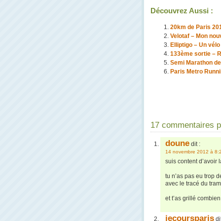
Découvrez Aussi :
20km de Paris 2011
Velotaf – Mon no
Elliptigo – Un vélo
133ème sortie – R
Semi Marathon de 
Paris Metro Runni
17 commentaires po
doune
dit :
14 novembre 2012 à 8:
suis content d’avoir
tu n’as pas eu trop d
avec le tracé du tram
et t’as grillé combie
jecoursparis
dit