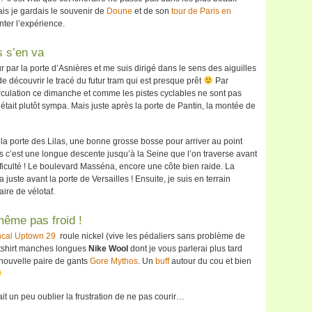
ais je gardais le souvenir de
Doune
et de son
tour de Paris en
nter l’expérience.
s s’en va
 par la porte d’Asnières et me suis dirigé dans le sens des aiguilles
e découvrir le tracé du futur tram qui est presque prêt
Par
irculation ce dimanche et comme les pistes cyclables ne sont pas
 était plutôt sympa. Mais juste après la porte de Pantin, la montée de
t la porte des Lilas, une bonne grosse bosse pour arriver au point
 c’est une longue descente jusqu’à la Seine que l’on traverse avant
fficulté ! Le boulevard Masséna, encore une côte bien raide. La
 juste avant la porte de Versailles ! Ensuite, je suis en terrain
ire de vélotaf.
même pas froid !
al Uptown 29
roule nickel (vive les pédaliers sans problème de
n tshirt manches longues
Nike Wool
dont je vous parlerai plus tard
a nouvelle paire de gants
Gore Mythos
. Un
buff
autour du cou et bien
it un peu oublier la frustration de ne pas courir…