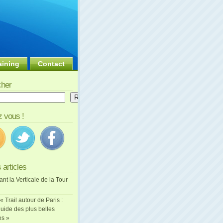
aining
Contact
her
er
Rechercher
 vous !
 articles
ant la Verticale de la Tour
 « Trail autour de Paris :
uide des plus belles
es »