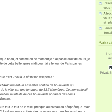
Relive
vous m
Atleti
vous p
simpl
Sainté
fronta
Partena
i-ru
av
esque beau, et comme en ce moment je n’ai pas le droit de courir, je
ofité de cette belle après midi pour faire le tour de Paris par les
PrivateS
e c’est ? Voilà la définition wikipedia :
échaux
forment un ensemble continu de boulevards qui
te de la ville, sur une longueur de 33,7 kilomètres. Ce nom collectif
réation, la totalité de ces boulevards portaient des noms
 Empire.
ire tout le tout de la ville, presque au niveau du périphérique. Mais
? Il est vrai que cet itinéraire ne passe pas dans les plus beaux