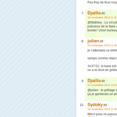
Pas trop de feux ro
Djailla
dit :
14 novembre 2012 à 11
@Mathieu : Le circuit 
judicieux de le fair
bordel ! (mon bureau 
julien
dit :
14 novembre 2012 à 16
je l’attendais ce bil
sympa comme objectif
1h37’02. la base est
on a le droit de grill
Djailla
dit :
15 novembre 2012 à 0:
@julien : le grillage
ça je garderais un 
Sydoky
dit :
15 novembre 2012 à 18
Merci pour ce parco