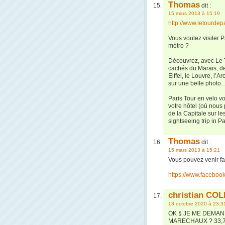
Thomas
dit :
15 mars 2013 à 15:19
http://www.letourdep
Vous voulez visiter 
métro ?
Découvrez, avec Le To
cachés du Marais, de
Eiffel, le Louvre, l
sur une belle photo
Paris Tour en velo v
votre hôtel (où nous
de la Capitale sur 
sightseeing trip in P
Thomas
dit :
15 mars 2013 à 15:21
Vous pouvez venir fa
https://www.faceboo
christian CO
13 octobre 2020 à 23:3
OK § JE ME DEMAN
MARECHAUX ? 33,7 KM