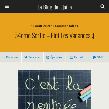
Le Blog de Djailla
16 Août 2009 • 3 Commentaires
54ème Sortie – Fini Les Vacances :(
Partager
Tweeter
Épingler
E-mail
SMS