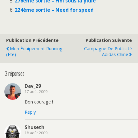
276ème sortie – Fini sous la pluie
224ème sortie – Need for speed
Publication Précédente
Publication Suivante
Mon Équipement Running
Campagne De Publicité
(été)
Adidas Chine
3 réponses
Dav_29
17 août 2009
Bon courage !
Reply
Shuseth
18 août 2009