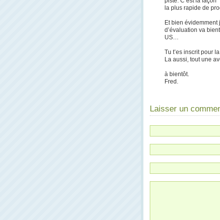
piste. C’est la façon
la plus rapide de pro
Et bien évidemment 
d’évaluation va bient
US…
Tu t’es inscrit pour 
La aussi, tout une av
à bientôt.
Fred.
Laisser un commen