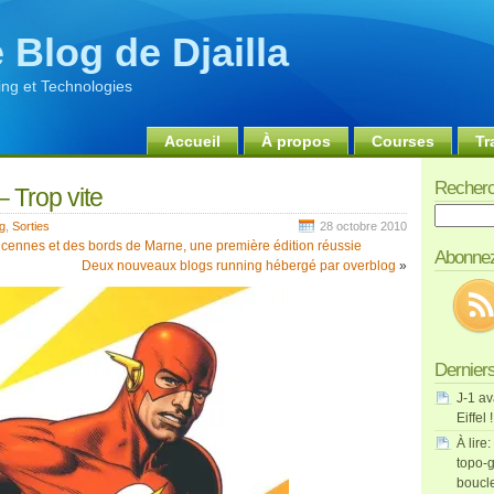
 Blog de Djailla
ng et Technologies
Accueil
À propos
Courses
Tr
Recherc
 Trop vite
Recherch
g
,
Sorties
28 octobre 2010
cennes et des bords de Marne, une première édition réussie
Abonnez
Deux nouveaux blogs running hébergé par overblog
»
Derniers
J-1 av
Eiffel !
À lire:
topo-g
boucl