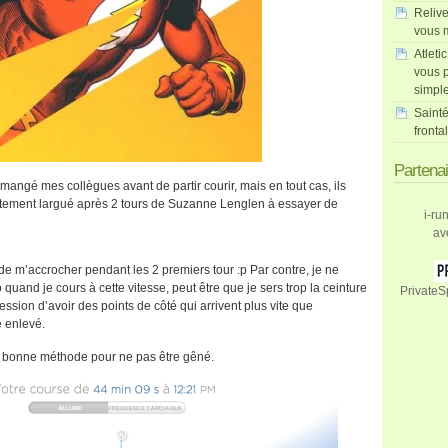
Relive
vous m
Atleti
vous p
simpl
Sainté
fronta
Partena
 mangé mes collègues avant de partir courir, mais en tout cas, ils
ètement largué après 2 tours de Suzanne Lenglen à essayer de
i-ru
av
de m’accrocher pendant les 2 premiers tour :p Par contre, je ne
 quand je cours à cette vitesse, peut être que je sers trop la ceinture
PrivateS
ression d’avoir des points de côté qui arrivent plus vite que
e enlevé.
e la bonne méthode pour ne pas être gêné.