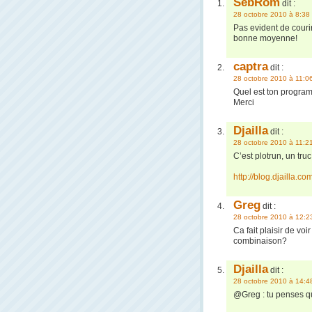
SebRom
dit :
28 octobre 2010 à 8:38
Pas evident de courir
bonne moyenne!
captra
dit :
28 octobre 2010 à 11:0
Quel est ton program
Merci
Djailla
dit :
28 octobre 2010 à 11:2
C’est plotrun, un tru
http://blog.djailla.co
Greg
dit :
28 octobre 2010 à 12:2
Ca fait plaisir de vo
combinaison?
Djailla
dit :
28 octobre 2010 à 14:4
@Greg : tu penses que