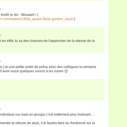
3
 Km/H je dis : Wouawh ! (
ion.com/video/x195j6_queen-flash-gordon_music
)
3
’en effet, tu as des chances de t’approcher de la vitesse de la
0
, j’ai une petite sortie de prévu avec des collègues la semaine
d’avoir aussi quelques soucis à les suivre 😉
6
individuel oui mais en groupe c’est nettement plus motivant…..
ter ta vitesse de seuil, il te faudra faire du fractionné sur la