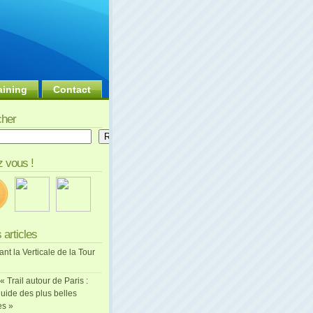
aining
Contact
her
er
Rechercher
 vous !
 articles
ant la Verticale de la Tour
 « Trail autour de Paris :
uide des plus belles
es »