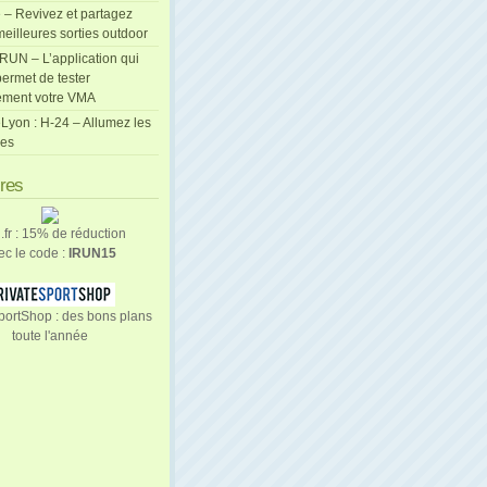
 – Revivez et partagez
eilleures sorties outdoor
cRUN – L’application qui
ermet de tester
ement votre VMA
Lyon : H-24 – Allumez les
les
ires
n.fr : 15% de réduction
ec le code :
IRUN15
portShop : des bons plans
toute l'année