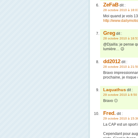
ZeFaB
dit :
28 octobre 2010 à 18:0
Moi quand je vois 13
http://www.dailymot
Greg
dit :
28 octobre 2010 à 18:5
@Djailla: je pense qu
lumière… 😉
dd2012
dit :
28 octobre 2010 à 21:5
Bravo impressionnant
prochaine, je risque 
Laquathus
dit :
29 octobre 2010 à 8:50
Bravo 🙂
Fred.
dit :
29 octobre 2010 à 15:3
La CAP est un sport 
Cependant pour augmen