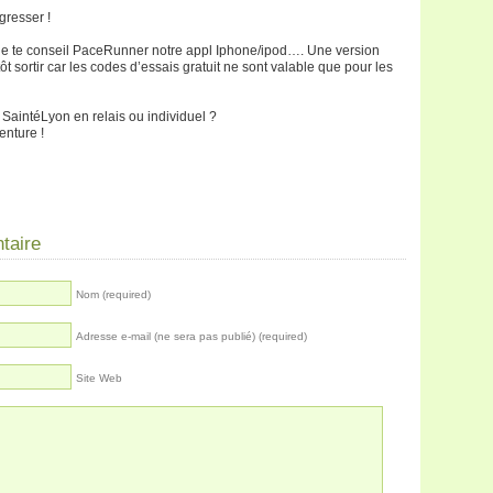
gresser !
je te conseil PaceRunner notre appl Iphone/ipod…. Une version
ôt sortir car les codes d’essais gratuit ne sont valable que pour les
la SaintéLyon en relais ou individuel ?
enture !
taire
Nom (required)
Adresse e-mail (ne sera pas publié) (required)
Site Web