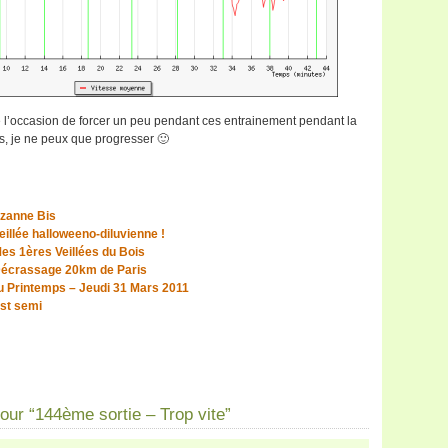
e l’occasion de forcer un peu pendant ces entrainement pendant la
s, je ne peux que progresser 🙂
uzanne Bis
illée halloweeno-diluvienne !
es 1ères Veillées du Bois
Décrassage 20km de Paris
du Printemps – Jeudi 31 Mars 2011
st semi
ur “144ème sortie – Trop vite”