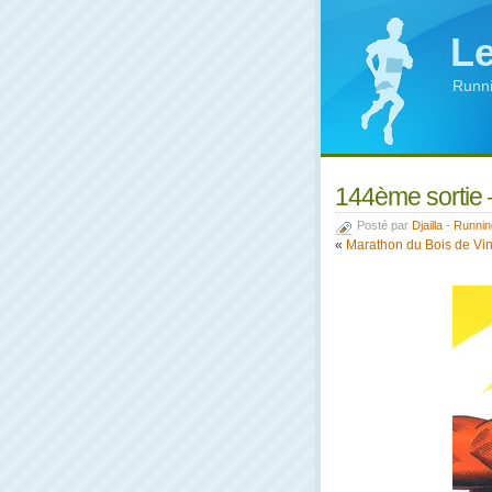
Le
Runni
144ème sortie –
Posté par
Djailla
-
Runnin
«
Marathon du Bois de Vin