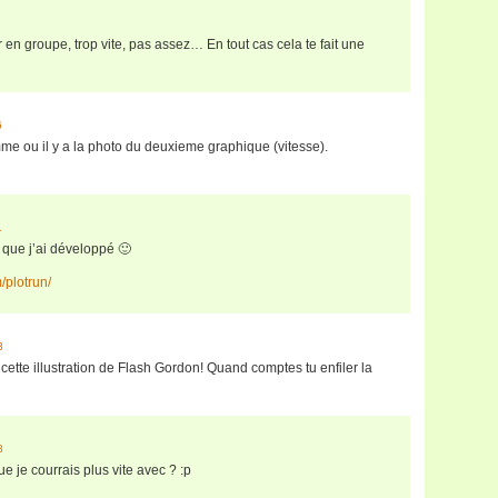
 en groupe, trop vite, pas assez… En tout cas cela te fait une
6
me ou il y a la photo du deuxieme graphique (vitesse).
1
c que j’ai développé 🙂
m/plotrun/
3
ir cette illustration de Flash Gordon! Quand comptes tu enfiler la
8
 je courrais plus vite avec ? :p