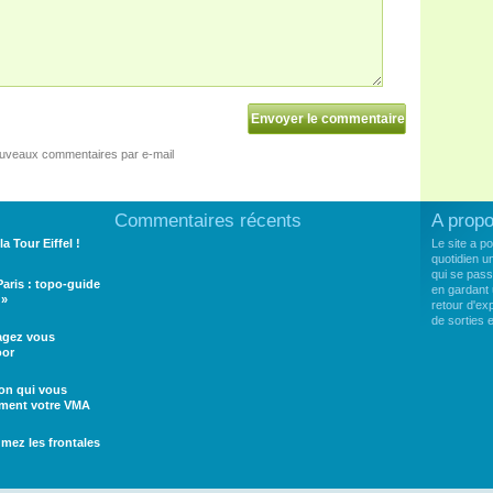
ouveaux commentaires par e-mail
Commentaires récents
A prop
la Tour Eiffel !
Le site a p
quotidien u
qui se pass
 Paris : topo-guide
en gardant 
 »
retour d'e
de sorties
tagez vous
oor
ion qui vous
ement votre VMA
umez les frontales