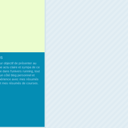
os
our objectif de présenter au
ne actu claire et sympa de ce
e dans l'univers running, tout
un côté blog personnel et
xpérience avec mes résumés
 et mes résumés de courses.