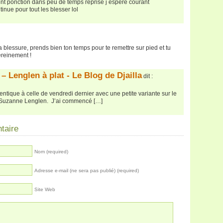
nt ponction dans peu de temps reprise j espère courant
inue pour tout les blesser lol
 blessure, prends bien ton temps pour te remettre sur pied et tu
ereinement !
– Lenglen à plat - Le Blog de Djailla
dit :
entique à celle de vendredi dernier avec une petite variante sur le
c Suzanne Lenglen. J’ai commencé […]
taire
Nom (required)
Adresse e-mail (ne sera pas publié) (required)
Site Web