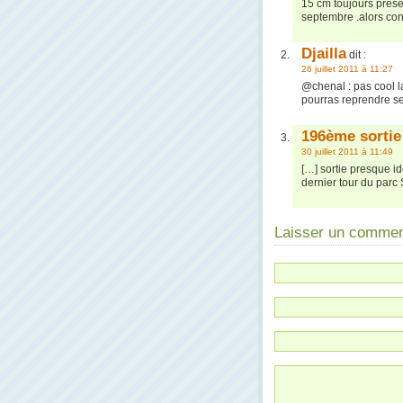
15 cm toujours prése
septembre .alors cont
Djailla
dit :
26 juillet 2011 à 11:27
@chenal : pas cool la
pourras reprendre s
196ème sortie 
30 juillet 2011 à 11:49
[…] sortie presque id
dernier tour du par
Laisser un commen