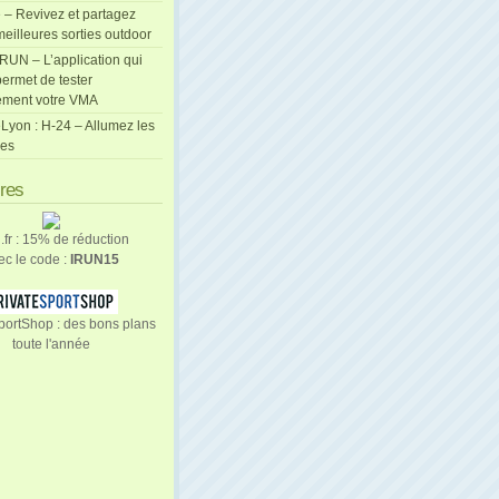
 – Revivez et partagez
eilleures sorties outdoor
cRUN – L’application qui
ermet de tester
ement votre VMA
Lyon : H-24 – Allumez les
les
ires
n.fr : 15% de réduction
ec le code :
IRUN15
portShop : des bons plans
toute l'année