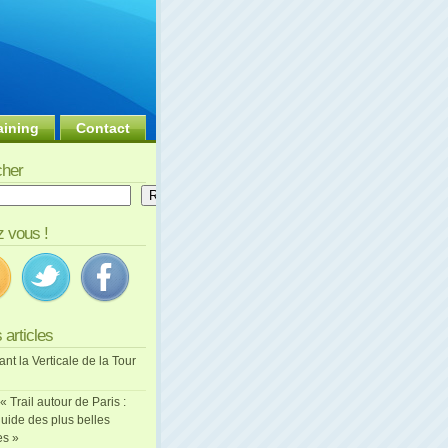
aining
Contact
her
er
Rechercher
 vous !
 articles
ant la Verticale de la Tour
 « Trail autour de Paris :
uide des plus belles
es »