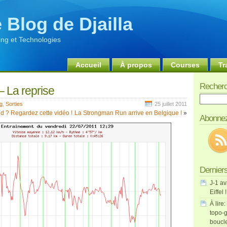
 Blog de Djailla
ng et Technologies
Accueil
À propos
Courses
Tr
Recherc
– La reprise
Recherch
g
,
Sorties
25 juillet 2011
d ? Regardez cette vidéo !
La Strongman Run arrive en Belgique !
»
Abonnez
Derniers
J-1 av
Eiffel !
À lire:
topo-g
boucl