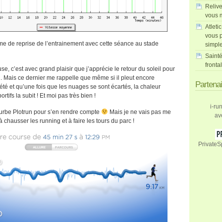
Relive
vous m
Atleti
vous p
 de reprise de l’entrainement avec cette séance au stade
simpl
Sainté
fronta
e, c’est avec grand plaisir que j’apprécie le retour du soleil pour
. Mais ce dernier me rappelle que même si il pleut encore
Partena
’été et qu’une fois que les nuages se sont écartés, la chaleur
ortifs la subit ! Et moi pas très bien !
i-ru
courbe Plotrun pour s’en rendre compte
Mais je ne vais pas me
av
 à chausser les running et à faire les tours du parc !
PrivateS