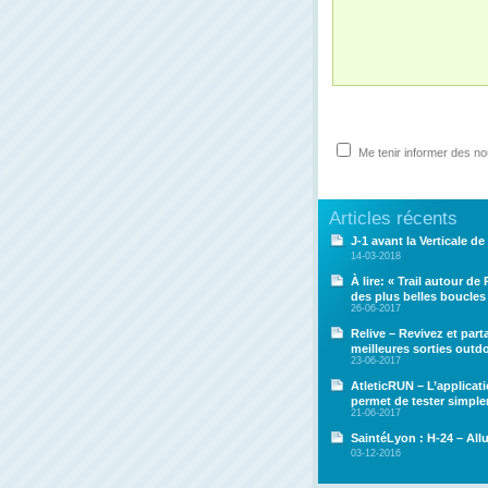
Me tenir informer des n
Articles récents
J-1 avant la Verticale de 
14-03-2018
À lire: « Trail autour de
des plus belles boucles
26-06-2017
Relive – Revivez et par
meilleures sorties outd
23-06-2017
AtleticRUN – L’applicat
permet de tester simpl
21-06-2017
SaintéLyon : H-24 – All
03-12-2016