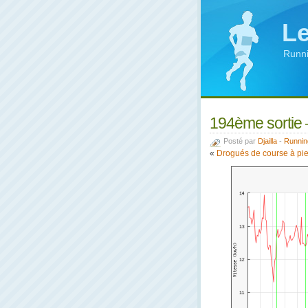
Le
Runni
194ème sortie 
Posté par
Djailla
-
Runnin
«
Drogués de course à pie