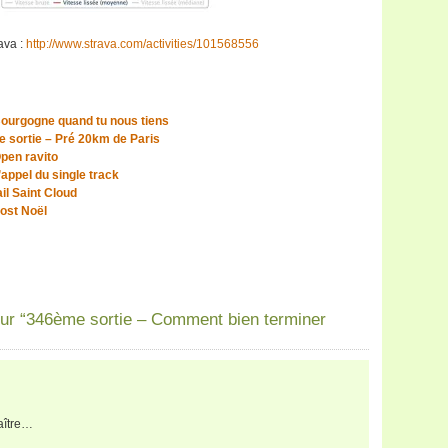
ava :
http://www.strava.com/activities/101568556
ourgogne quand tu nous tiens
 sortie – Pré 20km de Paris
pen ravito
appel du single track
il Saint Cloud
ost Noël
ur “346ème sortie – Comment bien terminer
aître…