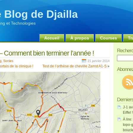
 Blog de Djailla
ng et Technologies
Accueil
À propos
Courses
Tr
Recherc
– Comment bien terminer l’année !
Recherch
g
,
Sorties
21 janvier 2014
sortais de la clinique !
Test de l’orthèse de cheville Zamst A1-S
»
Abonnez
Derniers
J-1 av
Eiffel !
À lire:
topo-g
boucl