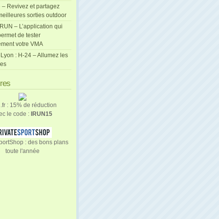
 – Revivez et partagez
eilleures sorties outdoor
cRUN – L’application qui
ermet de tester
ement votre VMA
Lyon : H-24 – Allumez les
les
ires
n.fr : 15% de réduction
ec le code :
IRUN15
portShop : des bons plans
toute l'année