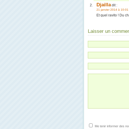
Djailla
dit :
21 janvier 2014 à 10:01
Et quel ravito ! Du 
Laisser un commen
Me tenir informer des n