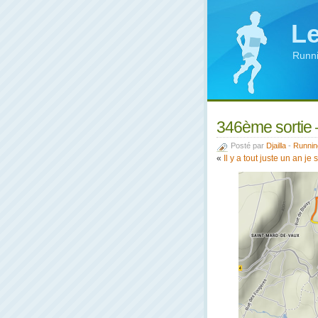
Le
Runni
346ème sortie 
Posté par
Djailla
-
Runnin
«
Il y a tout juste un an je 