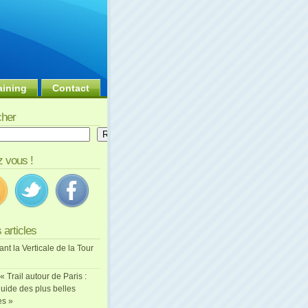
aining
Contact
her
er
Rechercher
 vous !
 articles
ant la Verticale de la Tour
 « Trail autour de Paris :
uide des plus belles
es »