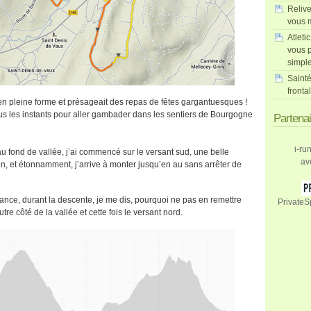
Relive
vous m
Atleti
vous p
simpl
Sainté
fronta
is en pleine forme et présageait des repas de fêtes gargantuesques !
e tous les instants pour aller gambader dans les sentiers de Bourgogne
Partena
i-ru
u fond de vallée, j’ai commencé sur le versant sud, une belle
av
n, et étonnamment, j’arrive à monter jusqu’en au sans arrêter de
mance, durant la descente, je me dis, pourquoi ne pas en remettre
PrivateS
tre côté de la vallée et cette fois le versant nord.