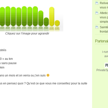
Relive
vous m
Atleti
vous p
simpl
Sainté
fronta
Cliquez sur l’image pour agrandir
Partena
strés
i-ru
av
0 » au km
es sans pause
 5km
PrivateS
ans un mois et on verra ou j’en suis
us en pensez quoi ? Qu’est ce que vous me conseillez pour la suite