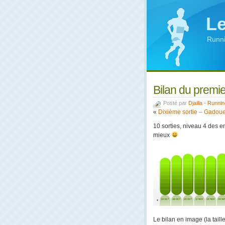
Le
Runni
Bilan du premi
Posté par
Djailla
-
Runnin
«
Dixième sortie – Gadoue
10 sorties, niveau 4 des e
mieux
Le bilan en image (la taill