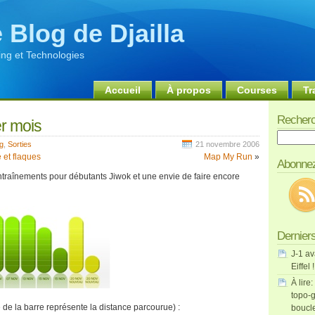
 Blog de Djailla
ng et Technologies
Accueil
À propos
Courses
Tr
Recherc
er mois
Recherch
g
,
Sorties
21 novembre 2006
 et flaques
Map My Run
»
Abonnez
ntraînements pour débutants Jiwok et une envie de faire encore
Derniers
J-1 av
Eiffel !
À lire:
topo-g
e de la barre représente la distance parcourue) :
boucl