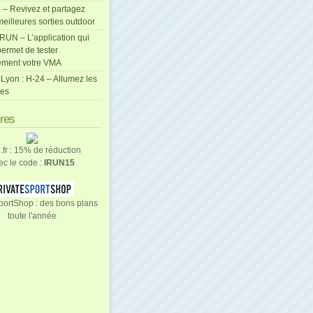
 – Revivez et partagez
eilleures sorties outdoor
cRUN – L’application qui
ermet de tester
ement votre VMA
Lyon : H-24 – Allumez les
les
ires
n.fr : 15% de réduction
ec le code :
IRUN15
portShop : des bons plans
toute l'année