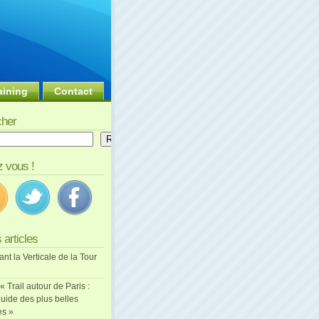
aining
Contact
her
er
Rechercher
 vous !
 articles
ant la Verticale de la Tour
 « Trail autour de Paris :
uide des plus belles
es »