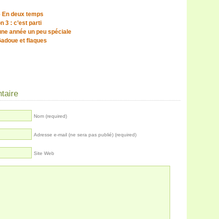
– En deux temps
 3 : c’est parti
’une année un peu spéciale
Gadoue et flaques
taire
Nom (required)
Adresse e-mail (ne sera pas publié) (required)
Site Web