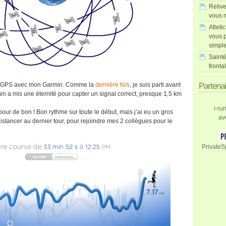
Relive
vous m
Atleti
vous p
simpl
Sainté
fronta
al GPS avec mon Garmin. Comme la
dernière fois
, je suis parti avant
Partena
min a mis une éternité pour capter un signal correct, presque 1,5 km
i-ru
t pour de bon ! Bon rythme sur toute le début, mais j’ai eu un gros
av
istancer au dernier tour, pour rejoindre mes 2 collègues pour le
PrivateS