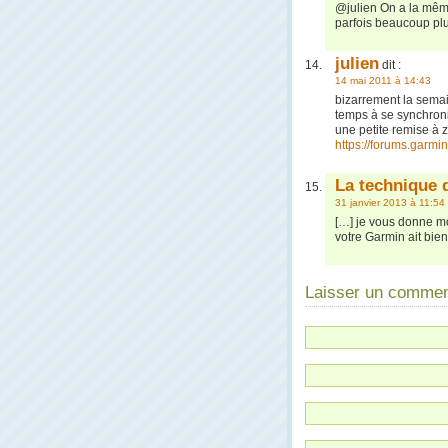
@julien On a la même
parfois beaucoup plus
julien
dit :
14 mai 2011 à 14:43
bizarrement la semai
temps à se synchroni
une petite remise à 
https://forums.garm
La technique 
31 janvier 2013 à 11:54
[…] je vous donne mo
votre Garmin ait bien
Laisser un commen