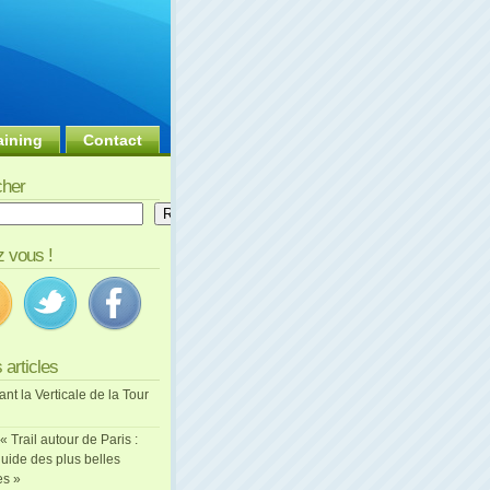
aining
Contact
her
er
Rechercher
 vous !
 articles
ant la Verticale de la Tour
 « Trail autour de Paris :
uide des plus belles
es »