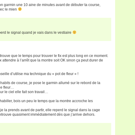
on garmin une 10 aine de minutes avant de débuter ta course,
avec le mien
perd le signal quand je vais dans le vestiaire
 trouve que le temps pour trouver le fix est plus long en ce moment.
x attendre à l’arrêt que la montre soit OK sinon ça peut durer de
seille d’utilise ma technique du « pot de fleur » !
habits de course, je pose le garmin allumé sur le rebord de la
de fleur…
r le ciel elle fait son travail…
’habiller, bois un peu le temps que la montre accroche les
e la prends avant de partir, elle reperd le signal dans la cage
 retrouve quasiment immédiatement dès que j’arrive dehors.