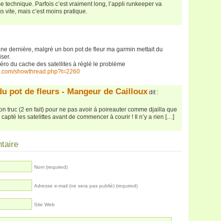
 technique. Parfois c’est vraiment long, l’appli runkeeper va
 vite, mais c’est moins pratique.
ne dernière, malgré un bon pot de fleur ma garmin mettait du
ser.
zéro du cache des satellites à réglé le problème
in.com/showthread.php?t=2260
du pot de fleurs - Mangeur de Cailloux
dit :
n truc (2 en fait) pour ne pas avoir à poireauter comme djailla que
 capté les satelittes avant de commencer à courir ! Il n’y a rien […]
taire
Nom (required)
Adresse e-mail (ne sera pas publié) (required)
Site Web