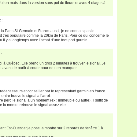
ien mais dans la version sans pot de fleurs et avec 4 étages à
 :
 la Paris St-Germain et Franck aussi; je ne connais pas le
st très populaire comme la 20km de Paris. Pour ce qui concerne le
lu il y a longtemps avec l’achat d’une foot-pod garmin.
 :
à Québec. Elle prend un gros 2 minutes à trouver le signal. Je
al avant de partir à courir pour ne rien manquer.
edecesseurs et conseiller par le representant garmin en france.
ontre trouve le signal a l’arret:
 perd le signal a un moment (ex : immeuble ou autre). Il suffit de
e la montre retrouve le signal assez vite
sant Est-Ouest et je pose la montre sur 2 rebords de fenêtre 1 à
.