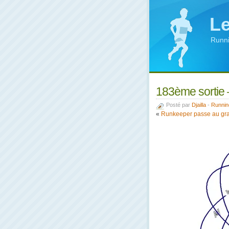
Le
Runni
183ème sortie 
Posté par
Djailla
-
Runnin
«
Runkeeper passe au gra