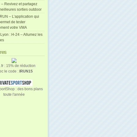
 – Revivez et partagez
eilleures sorties outdoor
cRUN – L’application qui
ermet de tester
ement votre VMA
Lyon : H-24 – Allumez les
les
ires
n.fr : 15% de réduction
ec le code :
IRUN15
portShop : des bons plans
toute l'année