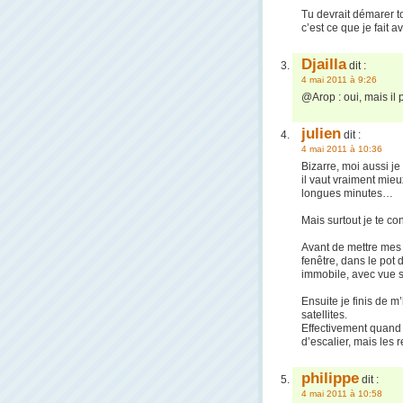
Tu devrait démarer t
c’est ce que je fait 
Djailla
dit :
4 mai 2011 à 9:26
@Arop : oui, mais il 
julien
dit :
4 mai 2011 à 10:36
Bizarre, moi aussi je
il vaut vraiment mieu
longues minutes…
Mais surtout je te con
Avant de mettre mes 
fenêtre, dans le pot 
immobile, avec vue su
Ensuite je finis de m
satellites.
Effectivement quand j
d’escalier, mais les
philippe
dit :
4 mai 2011 à 10:58