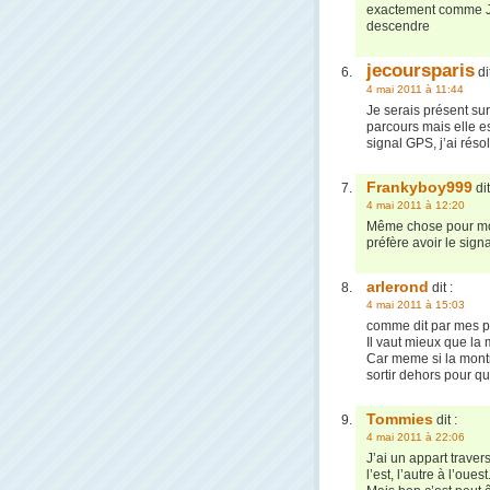
exactement comme Jul
descendre
jecoursparis
dit
4 mai 2011 à 11:44
Je serais présent sur
parcours mais elle e
signal GPS, j’ai réso
Frankyboy999
dit
4 mai 2011 à 12:20
Même chose pour moi 
préfère avoir le sign
arlerond
dit :
4 mai 2011 à 15:03
comme dit par mes pr
Il vaut mieux que la m
Car meme si la montre
sortir dehors pour qu
Tommies
dit :
4 mai 2011 à 22:06
J’ai un appart traver
l’est, l’autre à l’ouest