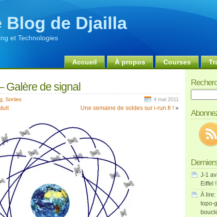
 Blog de Djailla
ng et Technologies
Accueil
À propos
Courses
Tr
Recherc
– Galère de signal
Recherch
g
,
Sorties
4 mai 2011
tuit
Une semaine de soldes sur i-run.fr !
»
Abonnez
Derniers
J-1 av
Eiffel !
À lire:
topo-g
boucl