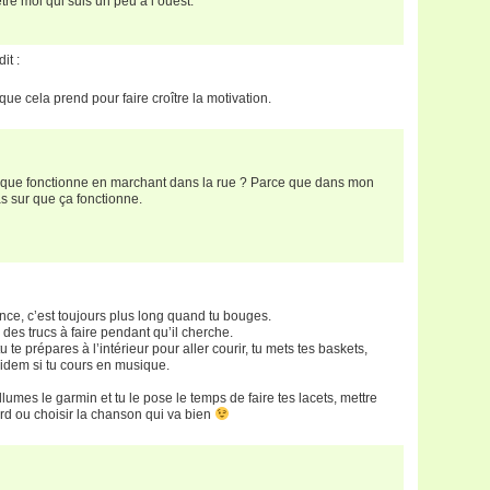
tre moi qui suis un peu à l’ouest.
dit :
 que cela prend pour faire croître la motivation.
nique fonctionne en marchant dans la rue ? Parce que dans mon
as sur que ça fonctionne.
ce, c’est toujours plus long quand tu bouges.
r des trucs à faire pendant qu’il cherche.
te prépares à l’intérieur pour aller courir, tu mets tes baskets,
, idem si tu cours en musique.
llumes le garmin et tu le pose le temps de faire tes lacets, mettre
ard ou choisir la chanson qui va bien