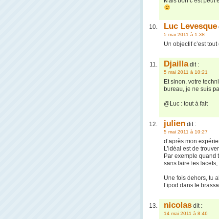
Mais bon c’est peut ê
Luc Levesque
5 mai 2011 à 1:38
Un objectif c’est tout
Djailla
dit :
5 mai 2011 à 10:21
Et sinon, votre tech
bureau, je ne suis p
@Luc : tout à fait
julien
dit :
5 mai 2011 à 10:27
d’après mon expérien
L’idéal est de trouve
Par exemple quand tu 
sans faire tes lacets
Une fois dehors, tu a
l’ipod dans le brass
nicolas
dit :
14 mai 2011 à 8:46