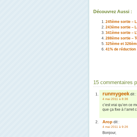
Découvrez Aussi :
245ème sortie – La
243ème sortie – L
341ème sortie – L’
288ème sortie – Te
325ème et 326ème
41% de réduction 
15 commentaires po
runmygeek
dit :
4 mai 2011 à 8:36
c’est vrai qu’en ce m
que ça fixe à l’arret
Arop
dit :
4 mai 2011 à 9:26
Bonjour,