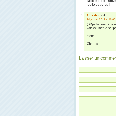
Difficile donc d’arriv
routières pures !
Charlou
dit :
24 janvier 2012 à 10:06
@Djailla : merci bea
vais écumer le net p
merci,
Charles
Laisser un commen