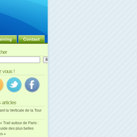
aining
Contact
her
er
Rechercher
 vous !
 articles
ant la Verticale de la Tour
 « Trail autour de Paris :
uide des plus belles
es »