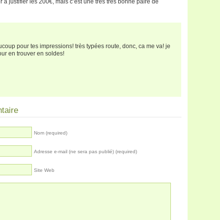
er à justifier les 200€, mais c’est une très très bonne paire de
ucoup pour tes impressions! très typées route, donc, ca me va! je
our en trouver en soldes!
taire
Nom (required)
Adresse e-mail (ne sera pas publié) (required)
Site Web