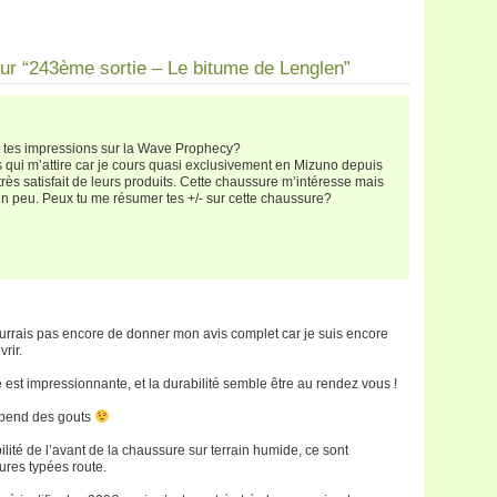
r “243ème sortie – Le bitume de Lenglen”
 tes impressions sur la Wave Prophecy?
 qui m’attire car je cours quasi exclusivement en Mizuno depuis
très satisfait de leurs produits. Cette chaussure m’intéresse mais
 un peu. Peux tu me résumer tes +/- sur cette chaussure?
rrais pas encore de donner mon avis complet car je suis encore
rir.
e est impressionnante, et la durabilité semble être au rendez vous !
dépend des gouts
bilité de l’avant de la chaussure sur terrain humide, ce sont
res typées route.