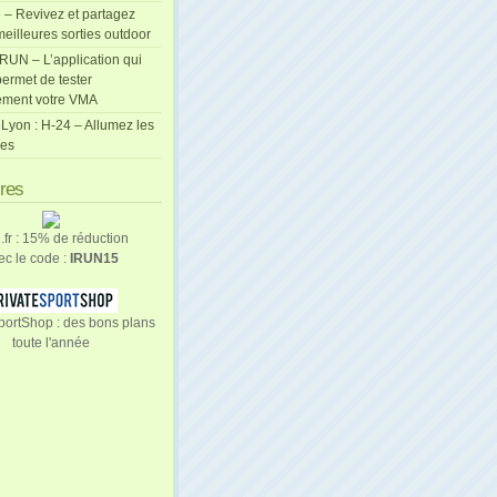
 – Revivez et partagez
eilleures sorties outdoor
cRUN – L’application qui
ermet de tester
ement votre VMA
Lyon : H-24 – Allumez les
les
ires
n.fr : 15% de réduction
ec le code :
IRUN15
portShop : des bons plans
toute l'année