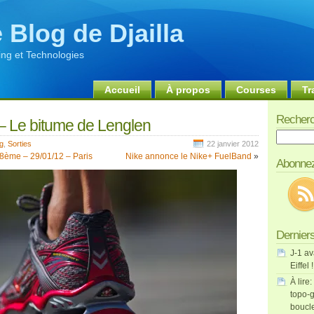
 Blog de Djailla
ng et Technologies
Accueil
À propos
Courses
Tr
Recherc
– Le bitume de Lenglen
Recherch
g
,
Sorties
22 janvier 2012
 8ème – 29/01/12 – Paris
Nike annonce le Nike+ FuelBand
»
Abonnez
Derniers
J-1 av
Eiffel !
À lire:
topo-g
boucl