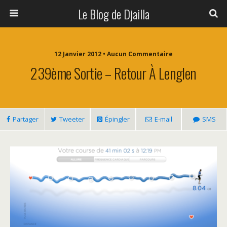
Le Blog de Djailla
12 Janvier 2012 • Aucun Commentaire
239ème Sortie – Retour À Lenglen
Partager
Tweeter
Épingler
E-mail
SMS