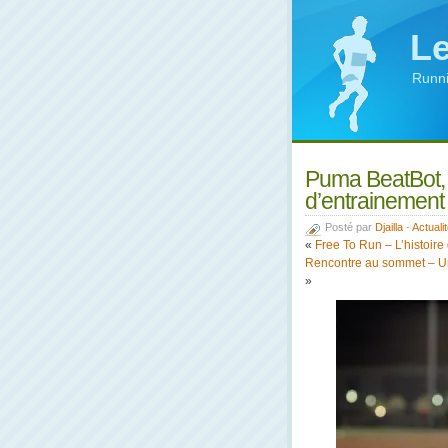
Le
Runni
Puma BeatBot, 
d’entrainement 
Posté par
Djailla
-
Actuali
«
Free To Run – L’histoir
Rencontre au sommet – Une
»