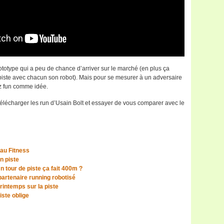
ototype qui a peu de chance d’arriver sur le marché (en plus ça
la piste avec chacun son robot). Mais pour se mesurer à un adversaire
sez fun comme idée.
télécharger les run d’Usain Bolt et essayer de vous comparer avec le
 au Fitness
n piste
 tour de piste ça fait 400m ?
partenaire running robotisé
rintemps sur la piste
iste oblige