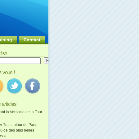
aining
Contact
her
er
Rechercher
 vous !
 articles
ant la Verticale de la Tour
 « Trail autour de Paris :
uide des plus belles
es »