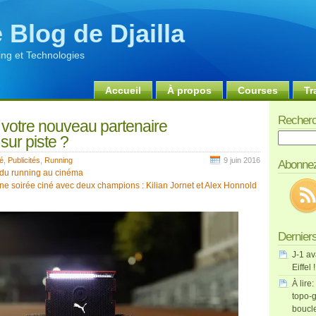
 Blog de Djailla
ng et Technologies
Accueil
À propos
Courses
Tr
Recherc
votre nouveau partenaire
Recherch
sur piste ?
té
,
Publicités
,
Running
9 juin 2016
Abonnez
e du running au cinéma
 soirée ciné avec deux champions : Kilian Jornet et Alex Honnold
Derniers
J-1 av
Eiffel !
À lire:
topo-g
boucl