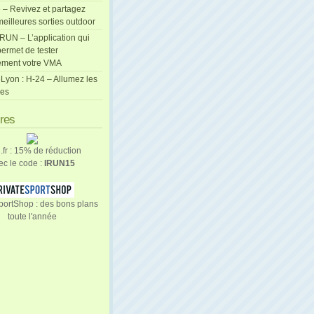
 – Revivez et partagez
eilleures sorties outdoor
cRUN – L’application qui
ermet de tester
ement votre VMA
Lyon : H-24 – Allumez les
les
ires
n.fr : 15% de réduction
ec le code :
IRUN15
portShop : des bons plans
toute l'année