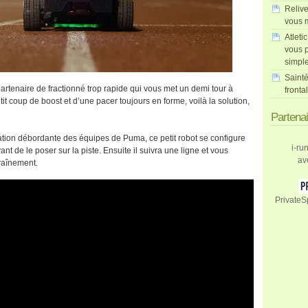
Relive
vous m
Atleti
vous p
simpl
Sainté
artenaire de fractionné trop rapide qui vous met un demi tour à
fronta
it coup de boost et d’une pacer toujours en forme, voilà la solution,
Partena
ination débordante des équipes de Puma, ce petit robot se configure
i-ru
t de le poser sur la piste. Ensuite il suivra une ligne et vous
av
raînement.
PrivateS