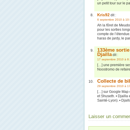
un petit tour sur le 
Kris92
dit :
6 septembre 2010 à 10
Ah la fôret de Meudon 
pour les sorties long
compte de l’étendue.
haras de jardy, le pa
133ème sortie 
Djailla
dit :
17 septembre 2010 à 8
[…] une première ses
Noostromo de refaire
Collecte de bi
29 septembre 2010 à 1
[…] sur Google Map o
et Shuseth. • Djailla
Sainté-Lyon). • Djaill
Laisser un commen