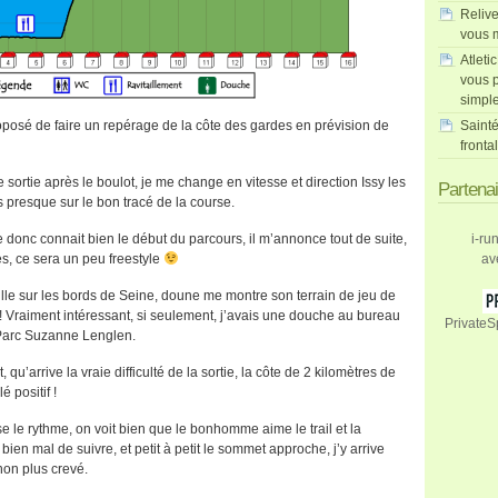
Relive
vous m
Atleti
vous p
simpl
oposé de faire un repérage de la côte des gardes en prévision de
Sainté
fronta
sortie après le boulot, je me change en vitesse et direction Issy les
Partena
resque sur le bon tracé de la course.
e donc connait bien le début du parcours, il m’annonce tout de suite,
i-ru
s, ce sera un peu freestyle
av
lle sur les bords de Seine, doune me montre son terrain de jeu de
! Vraiment intéressant, si seulement, j’avais une douche au bureau
PrivateS
Parc Suzanne Lenglen.
qu’arrive la vraie difficulté de la sortie, la côte de 2 kilomètres de
 positif !
 le rythme, on voit bien que le bonhomme aime le trail et la
ien mal de suivre, et petit à petit le sommet approche, j’y arrive
non plus crevé.