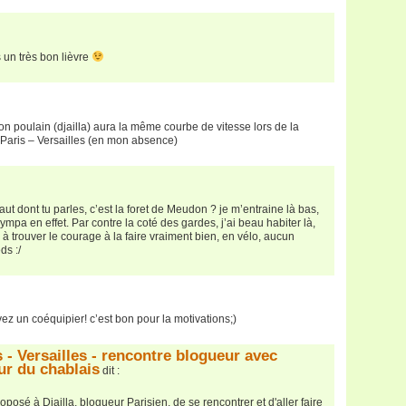
 un très bon lièvre
n poulain (djailla) aura la même courbe de vitesse lors de la
 Paris – Versailles (en mon absence)
haut dont tu parles, c’est la foret de Meudon ? je m’entraine là bas,
sympa en effet. Par contre la coté des gardes, j’ai beau habiter là,
s à trouver le courage à la faire vraiment bien, en vélo, aucun
ds :/
uvez un coéquipier! c’est bon pour la motivations;)
 - Versailles - rencontre blogueur avec
eur du chablais
dit :
roposé à Djailla, blogueur Parisien, de se rencontrer et d'aller faire