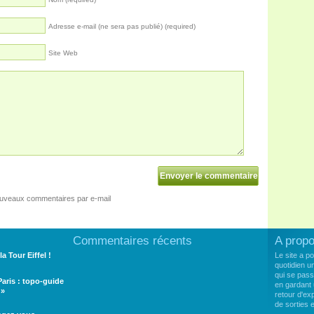
Adresse e-mail (ne sera pas publié) (required)
Site Web
ouveaux commentaires par e-mail
Commentaires récents
A prop
la Tour Eiffel !
Le site a p
quotidien u
qui se pass
 Paris : topo-guide
en gardant 
 »
retour d'e
de sorties