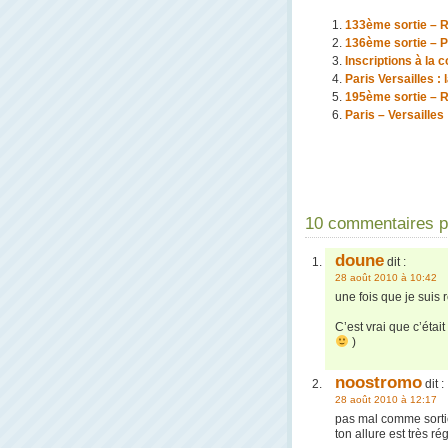
133ème sortie – R
136ème sortie – P
Inscriptions à la 
Paris Versailles :
195ème sortie – 
Paris – Versailles
10 commentaires po
doune
dit :
28 août 2010 à 10:42
une fois que je suis 
C’est vrai que c’étai
)
noostromo
dit :
28 août 2010 à 12:17
pas mal comme sorti
ton allure est très 