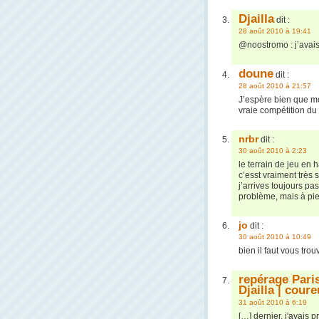
Djailla
dit :
28 août 2010 à 19:41
@noostromo : j’avais
doune
dit :
28 août 2010 à 21:57
J’espère bien que mo
vraie compétition du
nrbr
dit :
30 août 2010 à 2:23
le terrain de jeu en 
c’esst vraiment très 
j’arrives toujours pa
problème, mais à pie
jo
dit :
30 août 2010 à 10:49
bien il faut vous tro
repérage Paris
Djailla | cour
31 août 2010 à 6:19
[…] dernier, j'avais p