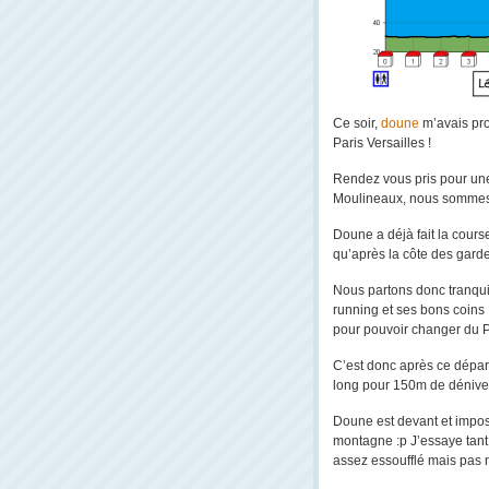
Ce soir,
doune
m’avais pr
Paris Versailles !
Rendez vous pris pour une 
Moulineaux, nous sommes p
Doune a déjà fait la cours
qu’après la côte des garde
Nous partons donc tranqui
running et ses bons coins 
pour pouvoir changer du 
C’est donc après ce départ, 
long pour 150m de dénivelé
Doune est devant et impose
montagne :p J’essaye tant b
assez essoufflé mais pas 