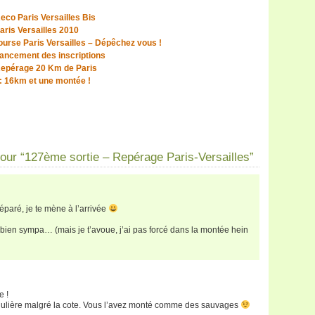
eco Paris Versailles Bis
aris Versailles 2010
course Paris Versailles – Dépêchez vous !
 lancement des inscriptions
Repérage 20 Km de Paris
 : 16km et une montée !
ur “127ème sortie – Repérage Paris-Versailles”
réparé, je te mène à l’arrivée
t bien sympa… (mais je t’avoue, j’ai pas forcé dans la montée hein
e !
régulière malgré la cote. Vous l’avez monté comme des sauvages