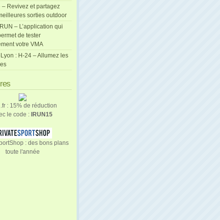
 – Revivez et partagez
eilleures sorties outdoor
cRUN – L’application qui
ermet de tester
ement votre VMA
Lyon : H-24 – Allumez les
les
ires
n.fr : 15% de réduction
ec le code :
IRUN15
portShop : des bons plans
toute l'année