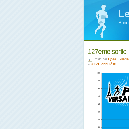
Le
Runni
127ème sortie 
Posté par
Djailla
-
Runnin
«
UTMB annulé !!!