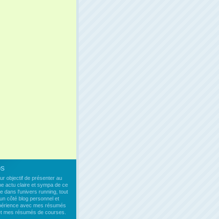
os
our objectif de présenter au
ne actu claire et sympa de ce
e dans l'univers running, tout
un côté blog personnel et
xpérience avec mes résumés
 et mes résumés de courses.