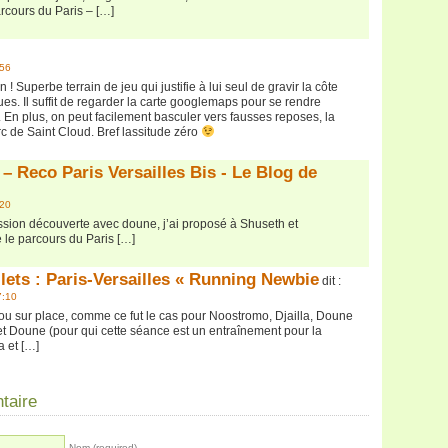
parcours du Paris – […]
:56
! Superbe terrain de jeu qui justifie à lui seul de gravir la côte
ues. Il suffit de regarder la carte googlemaps pour se rendre
 En plus, on peut facilement basculer vers fausses reposes, la
rc de Saint Cloud. Bref lassitude zéro
– Reco Paris Versailles Bis - Le Blog de
:20
sion découverte avec doune, j’ai proposé à Shuseth et
 le parcours du Paris […]
llets : Paris-Versailles « Running Newbie
dit :
7:10
u sur place, comme ce fut le cas pour Noostromo, Djailla, Doune
 et Doune (pour qui cette séance est un entraînement pour la
a et […]
taire
Nom (required)