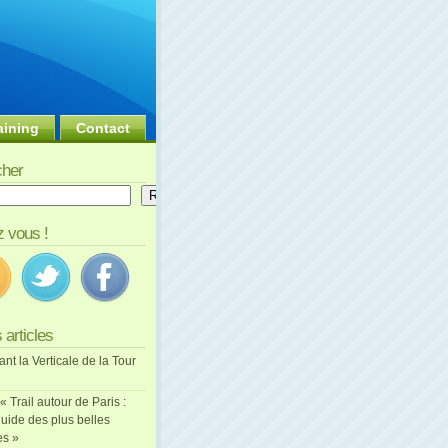
aining
Contact
her
er
Rechercher
 vous !
 articles
ant la Verticale de la Tour
 « Trail autour de Paris :
uide des plus belles
es »