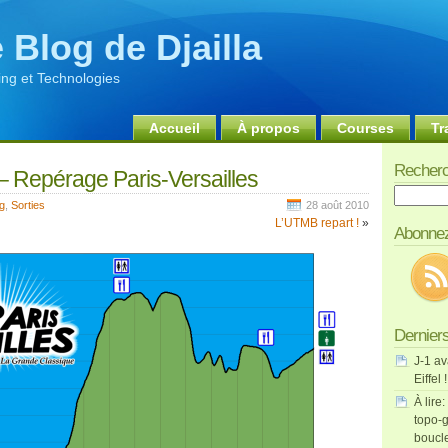
 Blog de Djailla
ng et Technologies
Accueil
À propos
Courses
Tr
Recherc
– Repérage Paris-Versailles
Recherch
g
,
Sorties
28 août 2010
L’UTMB repart !
»
Abonnez
Derniers
J-1 av
Eiffel !
À lire:
topo-g
boucl